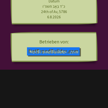
Datum
כ״ד בְּאָב תשפ״ו
24th of Av, 5786
6.8.2026
Betrieben von: