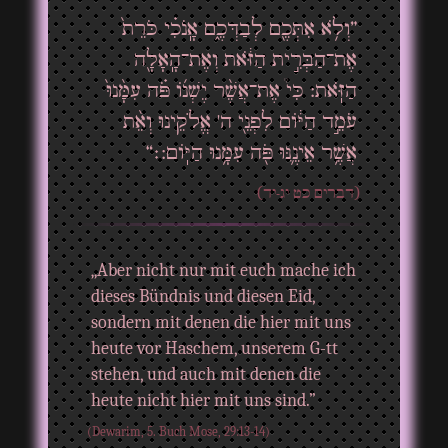
”וְלֹ֥א אִתְּכֶ֖ם לְבַדְּכֶ֑ם אָֽנֹכִ֗י כֹּרֵת֙
אֶת־הַבְּרִ֣ית הַזֹּ֔את וְאֶת־הָֽאָלָ֖ה
הַזֹּֽאת: כִּי֩ אֶת־אֲשֶׁ֨ר יֶשְׁנ֜וֹ פֹּ֗ה עִמָּ֨נוּ֙
עֹמֵ֣ד הַיּ֔וֹם לִפְנֵ֖י ה' אֱלֹקֵינוּ וְאֵ֨ת
אֲשֶׁ֥ר אֵינֶ֛נּוּ פֹּ֖ה עִמָּ֥נוּ הַיּֽוֹם:׃“
(דברים כט יג-יד)
„Aber nicht nur mit euch mache ich
dieses Bündnis und diesen Eid,
sondern mit denen die hier mit uns
heute vor Haschem, unserem G-tt
stehen, und auch mit denen die
heute nicht hier mit uns sind.”
(Dewarim, 5. Buch Mose, 29:13-14)