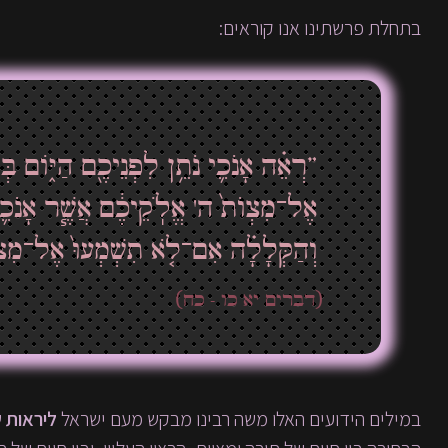
בתחלת פרשתינו אנו קוראים:
”רְאֵ֗ה אָנֹכִ֛י נֹתֵ֥ן לִפְנֵיכֶ֖ם הַיּ֑וֹם בְ
אֶל־מִצְוֺת֙ ה' אֱלֹֽקֵיכֶ֔ם אֲשֶׁ֧ר אָנֹכִ֛י
וְהַקְּלָלָ֗ה אִם־לֹ֤א תִשְׁמְעוּ֙ אֶל־מִצְ
(דברים יא כו - כח)
במילים הידועים האלו משה רבינו מבקש מעם ישראל
ליראות
ש