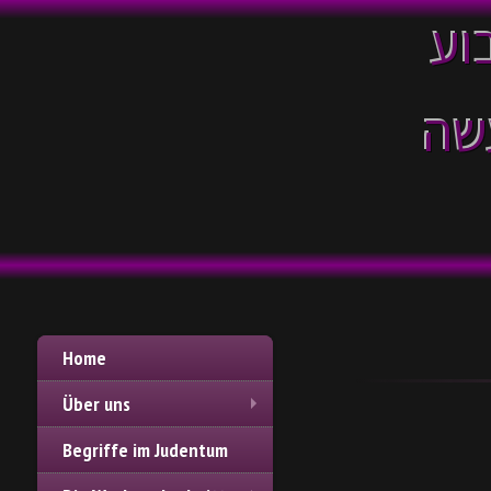
וע
שה
Home
Über uns
Begriffe im Judentum