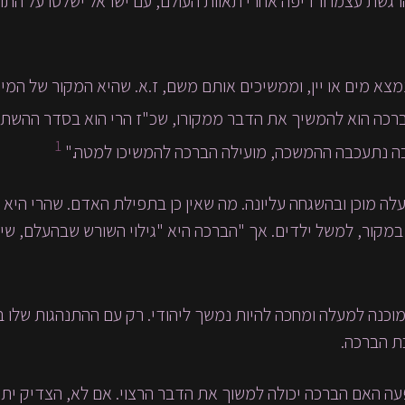
של הרגשת עצמו ורדיפה אחרי תאוות העולם, עם ישראל ישלטו על הת
מצא מים או יין, וממשיכים אותם משם, ז.א. שהיא המקור של המים 
ברכה הוא להמשיך את הדבר ממקורו, שכ"ז הרי הוא בסדר ההשתל
1
יבה נתעכבה ההמשכה, מועילה הברכה להמשיכו למטה."
ה מוכן ובהשגחה עליונה. מה שאין כן בתפילת האדם. שהרי היא בק
במקור, למשל ילדים. אך "הברכה היא "גילוי השורש שבהעלם, שי
מוכנה למעלה ומחכה להיות נמשך ליהודי. רק עם ההתנהגות שלו בי
כת הברכה.
ה האם הברכה יכולה למשוך את הדבר הרצוי. אם לא, הצדיק יתפ