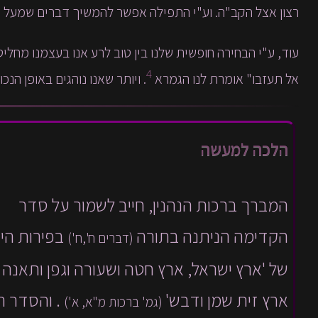
רצון אצל הקב"ה. וע"י התפילה אפשר להמשיך דברים שמעל מ
עוד, ע"י הבחירה חופשית שלנו בין טוב לרע אנו בעצמנו מחליטי
4
אל תעזבו" אומרת לנו הגמרא
. ויותר שאנו נוהגים באופן הנכ
הלכה למעשה
המברך ברכות הנהנין, חייב לשמור על סדר
הקדימה הניתנה בתורה
בפירות היב
(דברים ח',ח')
של 'ארץ ישראל, ארץ חטה ושעורה וגפן ותאנה ו
ארץ זית שמן ודבש'
. והסדר ה
(גמ' ברכות מ"א, א')