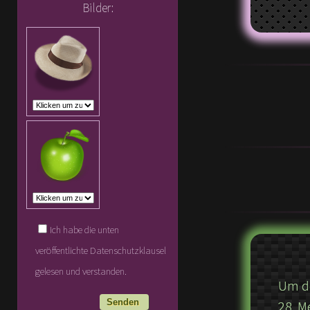
Bilder:
Ich habe die unten
veröffentlichte Datenschutzklausel
gelesen und verstanden.
Um de
28. M