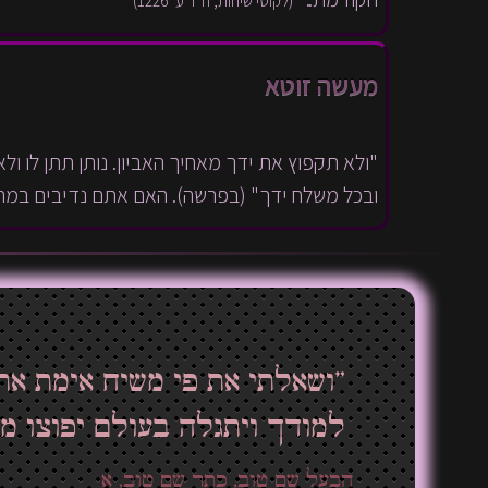
(לקוטי שיחות, ח"ד ע' 1226)
מעשה זוטא
"ולא תקפוץ את ידך מאחיך האביון. נותן תתן לו ול
ובכל משלח ידך" (בפרשה). האם אתם נדיבים במת
”ושאלתי את פי משיח אימת את
למודך ויתגלה בעולם יפוצו מע
הבעל שם טוב, כתר שם טוב, א