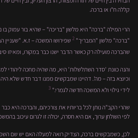
הבחירה בין חיים של תורה ומצוות, הרצון העליון, ובין חיים 
קללה ח"ו או ברכה.
הרי המילה "ברכה" היא מלשון "בריכה" – שהיא בור עמוק בו נ
2
"ברכה" מלשון "המבריך"
שפירושו המשכה – ז.א. "שעניין ה
שהברכה מועילה רק כאשר הדבר ישנו כבר במקורו, ומאיזו ס
והנה כוונת 'סדר השתלשלות' היא, מה שהיה מחכה ליהודי למעל
וכיוצא בזה – מה'. דהיינו שמבקשים ממנו דבר חדש שלא היה 
3
לידי גילוי ולא המשכה חדשה לגמרי."
שהרי הקב"ה נותן לכל בריותיו את צורכיהם, והברכה היא כבר 
לפי השולחן ערוך, אם היא חסרה, יכולה זו לגרום עיכוב בהמש
לכן, כשמבקשים ברכה, הצדיק רואה למעלה האם יש שם השפע