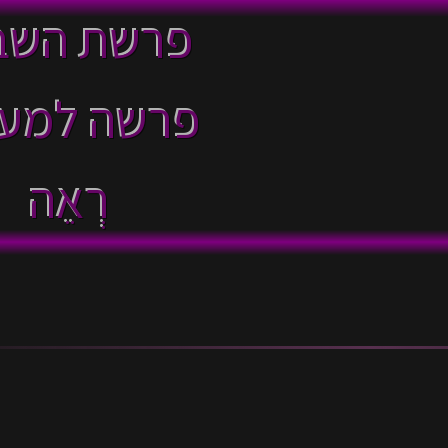
פרשת השב
פרשה למע
רְאֵה