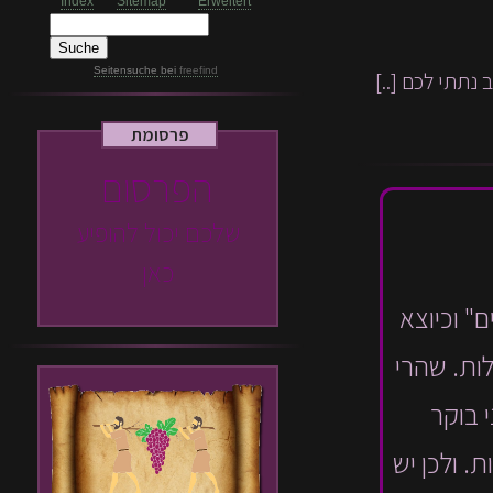
Index
Sitemap
Erweitert
Seitensuche
bei
freefind
 נתתי לכם [..]
פרסומת
הפרסום
שלכם יכול להופיע
כאן
ם" וכיוצא
ות. שהרי
 בוקר
. ולכן יש