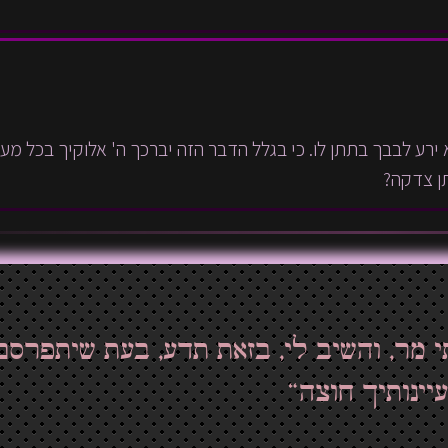
א ירע לבבך בתתן לו. כי בגלל הדבר הזה יברכך ה' אלוקיך בכל מע
ן צדקה?
י מר, והשיב לי, בזאת תדע, בעת שיתפרסם
יינותיך חוצה“