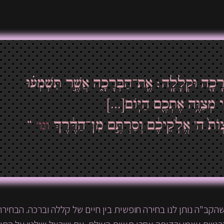
ּרָכָ֖ה וּקְלָלָֽה׃ אֶֽת־הַבְּרָכָ֑ה אֲשֶׁ֣ר תִּשְׁמְע֗וּ
 מְצַוֶּ֥ה אֶתְכֶ֖ם הַיּֽוֹם[...]
וֺת֙ ה' אֱלֹֽקֵיכֶ֔ם וְסַרְתֶּ֣ם מִן־הַדֶּ֔רֶךְ
“
וגו'
הקב"ה נותן לנו בחירה חופשית בין חיים של קללה וברכה. הבחירה ת