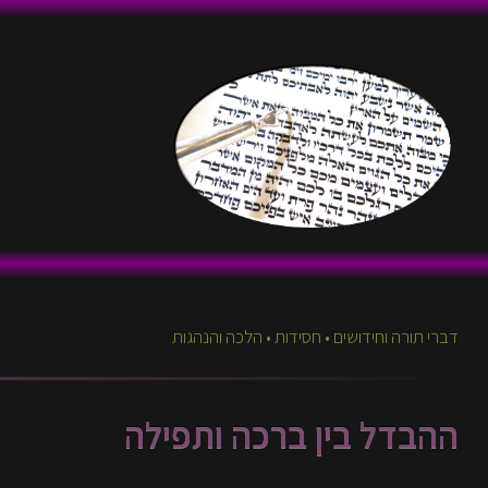
דברי תורה וחידושים • חסידות • הלכה והנהגות
ההבדל בין ברכה ותפילה