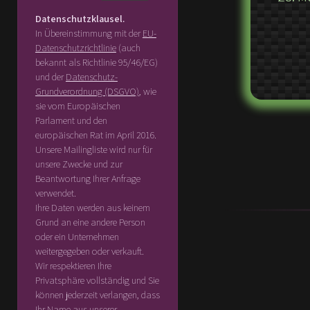
Datenschutzklausel.
In Übereinstimmung mit der
EU-
Datenschutzrichtlinie
(auch
bekannt als Richtlinie 95/46/EG)
und der
Datenschutz-
Grundverordnung (DSGVO)
, wie
sie vom Europäischen
Parlament und den
europäischen Rat im April 2016.
Unsere Mailingliste wird nur für
unsere Zwecke und zur
Beantwortung Ihrer Anfrage
verwendet.
Ihre Daten werden aus keinem
Grund an eine andere Person
oder ein Unternehmen
weitergegeben oder verkauft.
Wir respektieren Ihre
Privatsphäre vollständig und Sie
können jederzeit verlangen, dass
Ihr Name aus unserer