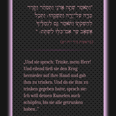
”וַתֹּ֖אמֶר שְׁתֵ֣ה אֲדֹנִ֑י וַתְּמַהֵ֗ר וַתֹּ֧רֶד
כַּדָּ֛הּ עַל־יָדָ֖הּ וַתַּשְׁקֵֽהוּ׃ וַתְּכַ֖ל
לְהַשְׁקֹת֑וֹ וַתֹּ֗אמֶר גַּ֤ם לִגְמַלֶּ֙יךָ֙
אֶשְׁאָ֔ב עַ֥ד אִם־כִּלּ֖וּ לִשְׁתֹּֽת׃ “
(בראשית כ"ד י"ח-י"ט)
„Und sie sprach: Trinke, mein Herr!
Und eilend ließ sie den Krug
hernieder auf ihre Hand und gab
ihm zu trinken. Und da sie ihm zu
trinken gegeben hatte, sprach sie:
Ich will deinen Kamelen auch
schöpfen, bis sie alle getrunken
haben..”