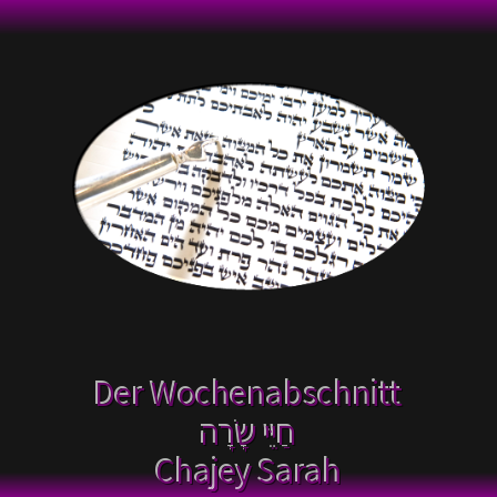
Der Wochenabschnitt
חַיֵּי שָׂרָה
Chajey Sarah