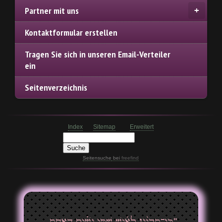
Partner mit uns
Kontaktformular erstellen
Tragen Sie sich in unseren Email-Verteiler
ein
Seitenverzeichnis
Index
Sitemap
Erweitert
Seitensuche
bei
freefind
”כִּֽי־תִהְיֶ֨יןָ לְאִ֜ישׁ שְׁתֵּ֣י נָשִׁ֗ים הָאַחַ֤ת