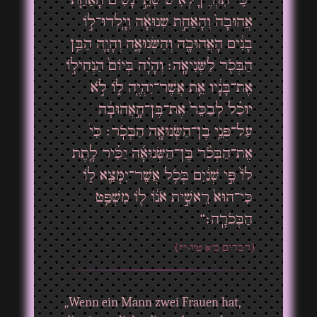
אֲהוּבָה֙ וְהָאַחַ֣ת שְׂנוּאָ֔ה וְיָֽלְדוּ־ל֣וֹ
בָנִ֔ים הָאֲהוּבָ֖ה וְהַשְּׂנוּאָ֑ה וְהָיָ֛ה הַבֵּ֥ן
הַבְּכֹ֖ר לַשְּׂנִיאָֽה׃ וְהָיָ֗ה בְּיוֹם֙ הַנְחִיל֣וֹ
אֶת־בָּנָ֔יו אֵ֥ת אֲשֶׁר־יִהְיֶ֖ה ל֑וֹ לֹ֣א
יוּכַ֗ל לְבַכֵּר֙ אֶת־בֶּן־הָ֣אֲהוּבָ֔ה
עַל־פְּנֵ֥י בֶן־הַשְּׂנוּאָ֖ה הַבְּכֹֽר׃ כִּי֩
אֶת־הַבְּכֹ֨ר בֶּן־הַשְּׂנוּאָ֜ה יַכִּ֗יר לָ֤תֶת
לוֹ֙ פִּ֣י שְׁנַ֔יִם בְּכֹ֥ל אֲשֶׁר־יִמָּצֵ֖א ל֑וֹ
כִּי־הוּא֙ רֵאשִׁ֣ית אֹנ֔וֹ ל֖וֹ מִשְׁפַּ֥ט
הַבְּכֹרָֽה׃“
(דברים כ"א ט"ו-י"ז)
„Wenn ein Mann zwei Frauen hat,