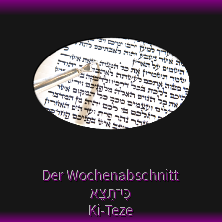
Der Wochenabschnitt
כִּי־תֵצֵא
Ki-Teze