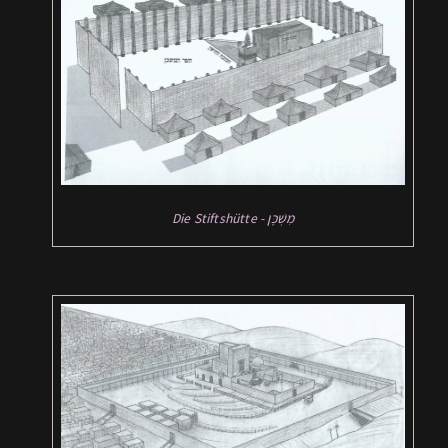
Die Stiftshütte - מִשְׁכָּן