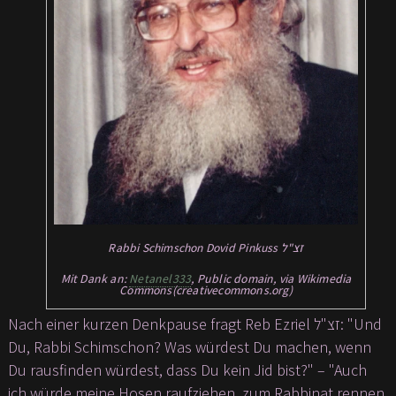
Rabbi Schimschon Dovid Pinkuss זצ"ל
Mit Dank an:
Netanel333
, Public domain, via Wikimedia
Commons(creativecommons.org)
Nach einer kurzen Denkpause fragt Reb Ezriel זצ"ל: "Und
Du, Rabbi Schimschon? Was würdest Du machen, wenn
Du rausfinden würdest, dass Du kein Jid bist?" – "Auch
ich würde meine Hosen raufziehen, zum Rabbinat rennen