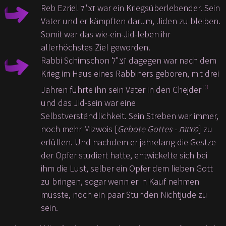
Reb Ezriel זצ"ל war ein Kriegsüberlebender. Sein
Vater und er kämpften darum, Jiden zu bleiben.
Somit war das wie-ein-Jid-leben ihr
allerhöchstes Ziel geworden.
Rabbi Schimschon זצ"ל dagegen war nach dem
Krieg im Haus eines Rabbiners geboren, mit drei
13
Jahren führte ihn sein Vater in den Chejder
und das Jid-sein war eine
Selbstverständlichkeit. Sein Streben war immer,
noch mehr Mizwois [
Gebote Gottes - מִצְווֹת
] zu
erfüllen. Und nachdem er jahrelang die Gestze
der Opfer studiert hatte, entwickelte sich bei
ihm die Lust, selber ein Opfer dem lieben Gott
zu bringen, sogar wenn er in Kauf nehmen
müsste, noch ein paar Stunden Nichtjude zu
sein.