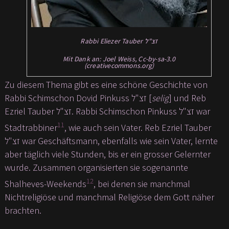
Rabbi Eliezer Tauber זצ"ל
Mit Dank an: Joel Weiss, Cc-by-sa-3.0
(creativecommons.org)
Zu diesem Thema gibt es eine schöne Geschichte von
Rabbi Schimschon Dovid Pinkuss זצ"ל [
selig
] und Reb
Ezriel Tauber זצ"ל. Rabbi Schimschon Pinkuss זצ"ל war
11
Stadtrabbiner
, wie auch sein Vater. Reb Ezriel Tauber
זצ"ל war Geschäftsmann, ebenfalls wie sein Vater, lernte
aber täglich viele Stunden, bis er ein grosser Gelernter
wurde. Zusammen organisierten sie sogenannte
12
Shalheves-Weekends
, bei denen sie manchmal
Nichtreligiöse und manchmal Religiöse dem Gott näher
brachten.