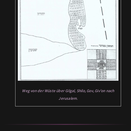
Weg von der Wüste über Gilgal, Shilo, Gov, Giv'on nach
Jerusalem.