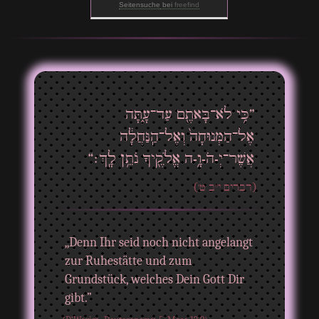
Seitensuche
bei
freefind
”כִּ֥י לֹא־בָּאתֶ֖ם עַד־עָ֑תָּה
אֶל־הַמְּנוּחָה֙ וְאֶל־הַֽנַּחֲלָ֔ה
אֲשֶׁר־יְ-הֹ-וָ֥-ה אֱלֹקֶ֖יךָ נֹתֵ֥ן לָֽךְ׃“
(דברים י"ב ט')
„Denn Ihr seid noch nicht angelangt
zur Ruhestätte und zum
Grundstück, welches Dein Gott Dir
gibt.”