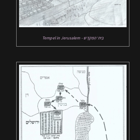
Tempel in Jerusalem - בֵּית־הַמִּקְדָּשׁ