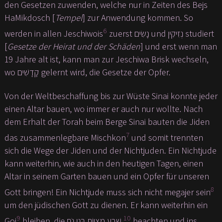
den Gesetzen zuwenden, welche nur in Zeiten des Bejs
HaMikdosch [
Tempel
] zur Anwendung kommen. So
6
werden in allen Jeschiwois
zuerst נָשִׂים und נְזִיקִין studiert
[
Gesetze der Heirat und der Schäden
] und erst wenn man
19 Jahre alt ist, kann man zur Jeschiwa Brisk wechseln,
wo קָדָשִׁים gelernt wird, die Gesetze der Opfer.
Von der Weltbeschaffung bis zur Wüste Sinai konnte jeder
einen Altar bauen, wo immer er auch nur wollte. Nach
dem Erhalt der Torah beim Berge Sinai bauten die Jiden
7
das zusammenlegbare Mischkon
und somit trennten
sich die Wege der Jiden und der Nichtjuden. Ein Nichtjude
kann weiterhin, wie auch in den heutigen Tagen, einen
Altar in seinem Garten bauen und ein Opfer für unseren
8
Gott bringen! Ein Nichtjude muss sich nicht megajer sein
um den jüdischen Gott zu dienen. Er kann weiterhin ein
9
10
Goi
bleiben, die שֶׁבַע מִצְווֹת בְּנִי נֹחַ
beachten und ins