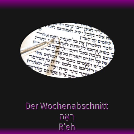
Der Wochenabschnitt
רְאֵה
R'eh