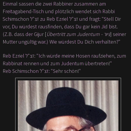
Einmal sassen die zwei Rabbiner zusammen am
Freitagabend-Tisch und plötzlich wendet sich Rabbi
Schimschon זצ"ל zu Reb Ezriel זצ"ל und fragt: "Stell Dir
vor, Du würdest rausfinden, dass Du gar kein Jid bist.
(Z.B. dass der Gijur [
Übertritt zum Judentum - גִּיּוּר
] seiner
Mutter ungültig war.) Wie würdest Du Dich verhalten?"
Reb Ezriel זצ"ל: "Ich würde meine Hosen raufziehen, zum
Rabbinat rennen und zum Judentum übertreten!"
Reb Schimschon זצ"ל: "Sehr schön!"