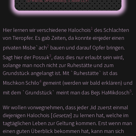
(D’Warim, Deuteronomy, 5. Mose 12,9)
1
Hier lernen wir verschiedene Halochois
des Schlachten
von Tieropfer. Es gab Zeiten, da konnte einjeder einen
2
privaten Misbe`ach
bauen und darauf Opfer bringen.
3
Sagt hier der Possuk
, dass dies nur erlaubt sein wird,
solange man noch nicht zur Ruhestätte und zum
Grundstück angelangt ist. Mit `Ruhestätte` ist das
4
Mischkon Schilo
gemeint (werden wir bald erklären) und
5
mit dem `Grundstück` meint man das Bejs HaMikdosch
.
Wir wollen vorwegnehmen, dass jeder Jid zuerst einmal
diejenigen Halochois [
Gesetze
] zu lernen hat, welche im
tagtäglichen Leben zur Geltung kommen. Erst wenn man
einen guten Überblick bekommen hat, kann man sich