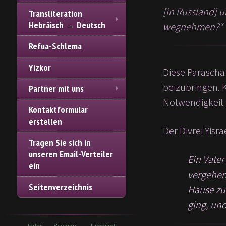
[in Russland] u
Transliteration
Hebräisch → Deutsch
wegnehmen?“
Refua-Schlema
Yizkor
Diese Parascha
beizubringen. 
Partner mit uns
Notwendigkeit 
Kontaktformular
erstellen
Der Divrei Yisr
Tragen Sie sich in
unseren Email-Verteiler
Ein Vate
ein
vergehen
Seitenverzeichnis
Hause zur
ging, und