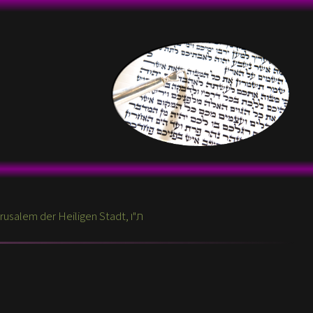
Aktuelle Themen zur Wöchentlichen Parascha, aus Jerusalem der Heiligen Stadt, ת"ו