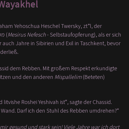
 Wayakhel
raham Yehoschua Heschel Twersky, zt”l, der
Machnowker Rebbe, in Russland und zeigte ein tiefes Maß an מסירות נפש (
Mesirus Nefesch
- Selbstaufopferung), als er sich
 auch Jahre in Sibirien und Exil in Taschkent, bevor
derließ.
hassid dem Rebben. Mit großem Respekt erkundigte
sitzen und den anderen
Mispallelim
(Beteten)
tvishe Roshei Yeshivah ist“, sagte der Chassid.
r Wand. Darf ich den Stuhl des Rebben umdrehen?“
t mir gesund und stark sein! Viele Jahre war ich dort