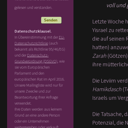
voll und 
gelesen und verstanden.
Letzte Woche h
Yisrael zu ret
Datenschutzklausel.
In Übereinstimmung mit der
EU-
Datenschutzrichtlinie
(auch
hatten) anzuwe
bekannt als Richtlinie 95/46/EG)
Zarah
(Götzen) 
und der
Datenschutz-
Grundverordnung (DSGVO)
, wie
ihre mütterlich
sie vom Europäischen
Parlament und den
europäischen Rat im April 2016.
Die Leviim verd
Unsere Mailingliste wird nur für
Hamikdasch
(T
unsere Zwecke und zur
Israels um Verg
Beantwortung Ihrer Anfrage
verwendet.
Ihre Daten werden aus keinem
Die Tatsache, 
Grund an eine andere Person
oder ein Unternehmen
Potenzial, die 
weitergegeben oder verkauft.