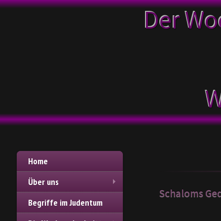
Der Wo
W
Home
Über uns
Schaloms Ge
Begriffe im Judentum