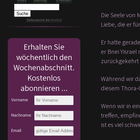
Index
Sitemap
Erweitert
Die Seele von 
Seitensuche
bei
freefind
Liebe, die er f
Er hatte gerad
Erhalten Sie
er Bnei Yisrael
wöchentlich den
zurückgekehrt w
Wochenabschnitt.
Kostenlos
Während wir da
abonnieren ...
diesem Thora-G
Vorname:
Wenn wir in ei
treffen, empfi
Nachname:
ist es viel sch
Email: