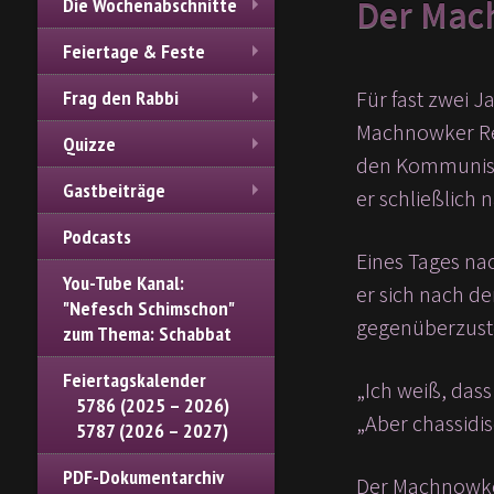
Der Mac
Die Wochenabschnitte
Feiertage & Feste
Für fast zwei 
Frag den Rabbi
Quizze
den Kommunisten
Gastbeiträge
er schließlich 
Podcasts
Eines Tages na
You-Tube Kanal:
er sich nach d
"Nefesch Schimschon"
gegenüberzust
zum Thema: Schabbat
Feiertagskalender
„Ich weiß, dass
5786 (2025 – 2026)
„Aber chassidi
5787 (2026 – 2027)
PDF-Dokumentarchiv
Der Machnowke