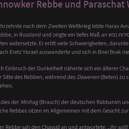
hnowker Rebbe und Paraschat
Jahrzehnte nach dem Zweiten Weltkrieg lebte Harav Av
 widersetzte. Er erlitt viele Schwierigkeiten, darunter
nach Eretz Yisrael auswanderte und sich in Bnei Brak nie
ch Einbruch der Dunkelheit näherte sich ein älterer C
er Sitte des Rebben, während des
Dawenen
(Beten) zu 
ehen.
 dies der
Minhag
(Brauch) der deutschen Rabbanim und li
sche Rebbes sitzen im Allgemeinen mit dem Gesicht zu
r Rebbe sah den Chassid an und antwortete:
„Ihr soll