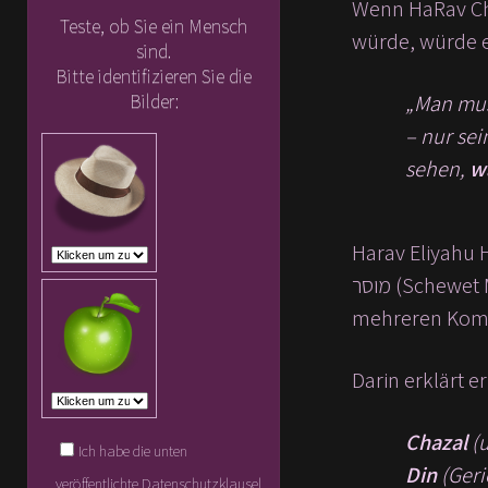
Wenn HaRav Ch
Teste, ob Sie ein Mensch
würde, würde e
sind.
Bitte identifizieren Sie die
„Man mus
Bilder:
– nur se
sehen,
w
Harav Eliyahu H
מוסר (Schewet Mussar), verfasste auch etwa 40 weitere Sefarim, darunter מגלה תפוצות (Megaleh Tzfunos), einen von
Darin erklärt er
Chazal
(u
Ich habe die unten
Din
(Geri
veröffentlichte Datenschutzklausel