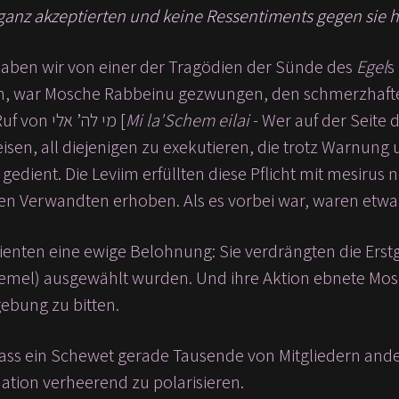
ganz akzeptierten und keine Ressentiments gegen sie hatt
aben wir von einer der Tragödien der Sünde des
Egel
s
ten, war Mosche Rabbeinu gezwungen, den schmerzhaften
die auf seinen Ruf von מי לה’ אלי [
Mi la'Schem eilai
- Wer auf der Seite 
isen, all diejenigen zu exekutieren, die trotz Warnung
gedient. Die Leviim erfüllten diese Pflicht mit mesiru
en Verwandten erhoben. Als es vorbei war, waren etwa 3
ienten eine ewige Belohnung: Sie verdrängten die Erst
emel) ausgewählt wurden. Und ihre Aktion ebnete Mo
ebung zu bitten.
dass ein Schewet gerade Tausende von Mitgliedern ander
Nation verheerend zu polarisieren.