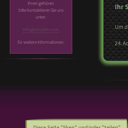
Ihnen gehören
Ihr
bitte kontaktieren Sie uns
unter:
Um de
info@moadim.com
für weitere Informationen.
24. A
Diese Seite "liken" und/oder "teilen"