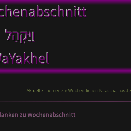
chenabschnitt
וַיַּקְהֵל
aYakhel
danken zu Wochenabschnitt