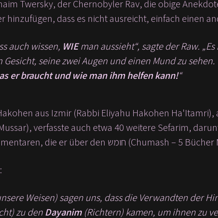
aim Twersky, der Chernobyler Rav, die obige Anekdo
r hinzufügen, dass es nicht ausreicht, einfach einen a
s auch wissen,
WIE
man aussieht“, sagte der Raw. „Es 
in Gesicht, seine zwei Augen und einen Mund zu sehen
as er braucht und wie man ihm helfen kann!
“
akohen aus Izmir (Rabbi Eliyahu Hakohen Ha'Itamri), am
mehreren Kommentaren, die er über den מש
:
nsere Weisen) sagen uns, dass die Verwandten der Hi
cht) zu den
Dayanim
(Richtern) kamen, um ihnen zu ver