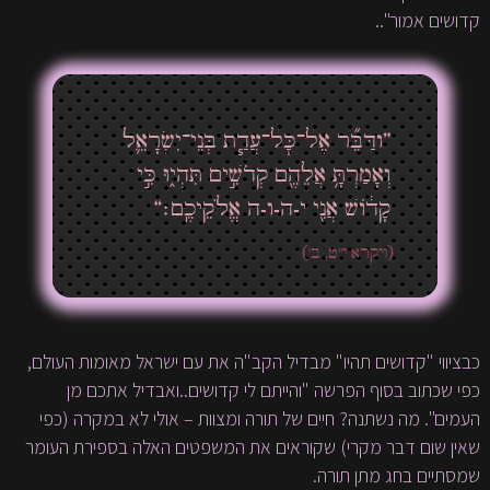
קדושים אמור"..
”ודַּבֵּ֞ר אֶל־כׇּל־עֲדַ֧ת בְּנֵי־יִשְׂרָאֵ֛ל
וְאָמַרְתָּ֥ אֲלֵהֶ֖ם קְדֹשִׁ֣ים תִּהְי֑וּ כִּ֣י
קָד֔וֹשׁ אֲנִ֖י י-ה-ו-ה אֱלֹקֵיכֶֽם׃“
(ויקרא י"ט, ב')
כבציווי "קדושים תהיו" מבדיל הקב"ה את עם ישראל מאומות העולם,
כפי שכתוב בסוף הפרשה "והייתם לי קדושים..ואבדיל אתכם מן
העמים". מה נשתנה? חיים של תורה ומצוות – אולי לא במקרה (כפי
שאין שום דבר מקרי) שקוראים את המשפטים האלה בספירת העומר
שמסתיים בחג מתן תורה.