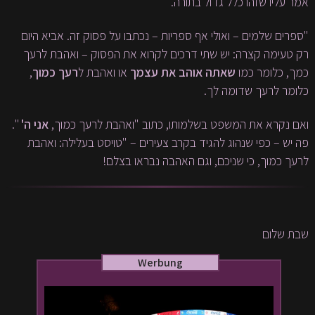
אמר עליו שזהו כלל גדול בתורה.
"ספרים שלמים – ואולי אף ספריות – נכתבו על פסוק זה. אביא היום
רק טעימה קצרה: יש שתי דרכים לקרוא את הפסוק – ואהבת לרעך
,
רעך כמוך
או ואהבת ל
שאתה אוהב את עצמך
כמך, כלומר כמו
כלומר לרעך שדומה לך.
".
אני ה'
ואם נקרא את המשפט בשלמותו, כתוב "ואהבת לרעך כמוך,
פה יש – כפי שנהוג להגיד בקרב צעירים – "טויסט בעלילה: ואהבת
לרעך כמוך, כי שניכם, וגם האהבה נבראו בצלם!
שבת שלום
Werbung