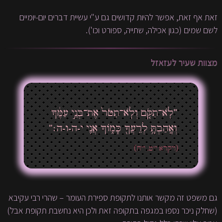
זאת אף זאת, אפשר להיות קדושים גם ע"י עשיית דברים יום-יומיים
לשם שמים (כגון אכילה, שתייה, ספורט וכו').
מצוות שעיר לעזאזל
”לֹֽא־תִקֹּ֤ם וְלֹֽא־תִטֹּר֙ אֶת־בְּנֵ֣י עַמֶּ֔ךָ
וְאָֽהַבְתָּ֥ לְרֵעֲךָ֖ כָּמ֑וֹךָ אֲנִ֖י י-ה-ו-ה׃“
(ויקרא י"ט, י"ח)
גם משפט זה מקשר אותנו לתקופת ספירת העומר – שהרי רבי עקיבא
(שחלק ניכר נספו במגפה בתקופה זאת ולכן היא נחשבת תקופת אבל)