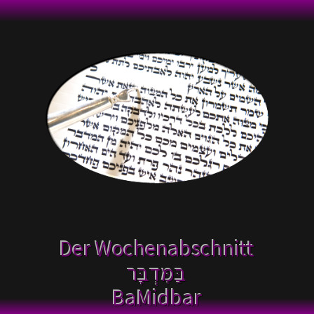
Der Wochenabschnitt
בַּמִּדְבָּר
BaMidbar