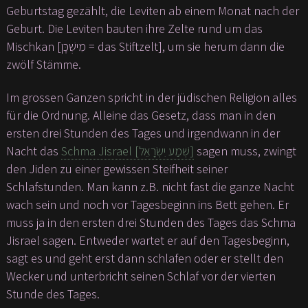
Geburtstag gezählt, die Leviten ab einem Monat nach der
Geburt. Die Leviten bauten ihre Zelte rund um das
Mischkan [מִישְׁכָּן = das Stiftzelt], um sie herum dann die
zwölf Stämme.
Im grossen Ganzen spricht in der jüdischen Religion alles
für die Ordnung. Alleine das Gesetz, dass man in den
ersten drei Stunden des Tages und irgendwann in der
Nacht das
Schma Jisrael [שְׁמַע יִשְׂרָאֵל]
sagen muss, zwingt
den Jiden zu einer gewissen Steifheit seiner
Schlafstunden. Man kann z.B. nicht fast die ganze Nacht
wach sein und noch vor Tagesbeginn ins Bett gehen. Er
muss ja in den ersten drei Stunden des Tages das Schma
Jisrael sagen. Entweder wartet er auf den Tagesbeginn,
sagt es und geht erst dann schlafen oder er stellt den
Wecker und unterbricht seinen Schlaf vor der vierten
Stunde des Tages.