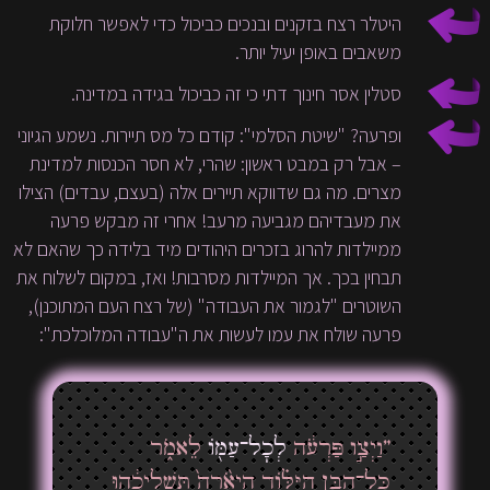
היטלר רצח בזקנים ובנכים כביכול כדי לאפשר חלוקת
משאבים באופן יעיל יותר.
סטלין אסר חינוך דתי כי זה כביכול בגידה במדינה.
ופרעה? "שיטת הסלמי": קודם כל מס תיירות. נשמע הגיוני
– אבל רק במבט ראשון: שהרי, לא חסר הכנסות למדינת
מצרים. מה גם שדווקא תיירים אלה (בעצם, עבדים) הצילו
את מעבדיהם מגביעה מרעב! אחרי זה מבקש פרעה
ממיילדות להרוג בזכרים היהודים מיד בלידה כך שהאם לא
תבחין בכך. אך המיילדות מסרבות! ואז, במקום לשלוח את
השוטרים "לגמור את העבודה" (של רצח העם המתוכנן),
פרעה שולח את עמו לעשות את ה"עבודה המלוכלכת":
”וַיְצַ֣ו פַּרְעֹ֔ה
לְכׇל־עַמּ֖וֹ
לֵאמֹ֑ר
כׇּל־הַבֵּ֣ן הַיִּלּ֗וֹד הַיְאֹ֙רָה֙ תַּשְׁלִיכֻ֔הוּ