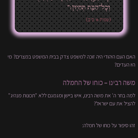
וְכׇל־הַבַּ֖ת תְּחַיּֽוּן׃“
(שמות א' כ"ב)
האם העם היהודי היה זוכה למשפט צדק בבית המשפט במצרים? מי
היו העדים?
משה רבינו – כוחו של החמלה
למה בחר ה' את משה רבינו, איש ביישן ומגמגם ללא "תכונות מנהיג"
להציל את עם ישראל?
זהו סיפור על כוחו של חמלה: