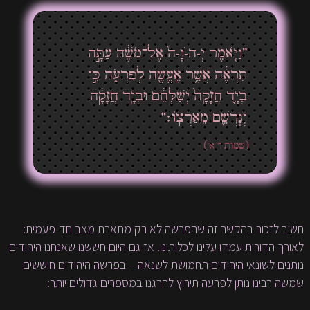
”וַיֹּ֤אמֶר יְ-ה-ֹוָ-ה֙ אֶל־מֹשֶׁ֔ה עַתָּ֣ה
תִרְאֶ֔ה אֲשֶׁ֥ר אֶֽעֱשֶׂ֖ה לְפַרְעֹ֑ה כִּ֣י
בְיָ֤ד חֲזָקָה֙ יְשַׁלְּחֵ֔ם וּבְיָ֣ד חֲזָקָ֔ה
יְגָרְשֵׁ֖ם מֵאַרְצֽוֹ׃“
(שמות ו' א')
חשוב לזכור בהקשר זה שהפרשה לא רק מתארת מצב חד-פעמית:
לאורך הדורות עמדו עלינו לכלותינו. אז גם היום חששנו שאנחנו היהודים
נותנים לשונאי היהודים תחמושת לשנאה – בפרשה היהודים חוששים
שמשה רבינו נותן לפרעה תירוץ להרגנו במספרים גדולים יותר: