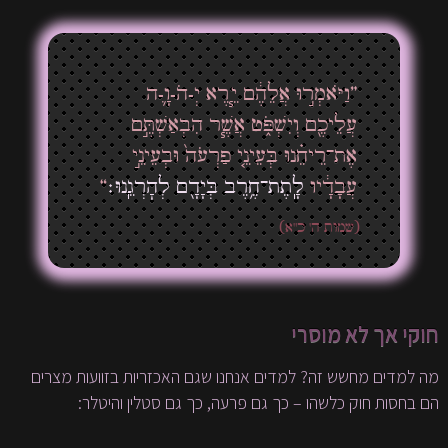
”וַיֹּאמְר֣וּ אֲלֵהֶ֔ם יֵ֧רֶא יְ-הֹ-וָ֛-ה
עֲלֵיכֶ֖ם וְיִשְׁפֹּ֑ט אֲשֶׁ֧ר הִבְאַשְׁתֶּ֣ם
אֶת־רֵיחֵ֗נוּ בְּעֵינֵ֤י פַרְעֹה֙ וּבְעֵינֵ֣י
עֲבָדָ֔יו
לָֽתֶת־חֶ֥רֶב בְּיָדָ֖ם לְהׇרְגֵֽנוּ׃
“
(שמות ה' כ"א)
חוקי אך לא מוסרי
מה למדים מחשש זה? למדים אנחנו שגם האכזריות בזוועות מצרים
הם בחסות חוק כלשהו – כך גם פרעה, כך גם סטלין והיטלר: