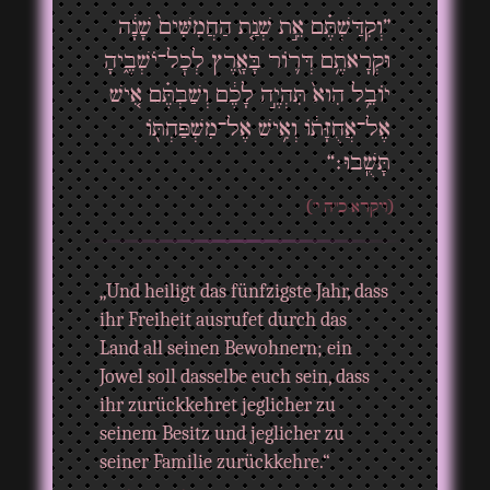
”וְקִדַּשְׁתֶּ֗ם אֵ֣ת שְׁנַ֤ת הַחֲמִשִּׁים֙ שָׁנָ֔ה
וּקְרָאתֶ֥ם דְּר֛וֹר בָּאָ֖רֶץ לְכׇל־יֹשְׁבֶ֑יהָ
יוֹבֵ֥ל הִוא֙ תִּהְיֶ֣ה לָכֶ֔ם וְשַׁבְתֶּ֗ם אִ֚ישׁ
אֶל־אֲחֻזָּת֔וֹ וְאִ֥ישׁ אֶל־מִשְׁפַּחְתּ֖וֹ
תָּשֻֽׁבוּ׃“
(ויקרא כ"ה י')
„Und heiligt das fünfzigste Jahr, dass
ihr Freiheit ausrufet durch das
Land all seinen Bewohnern; ein
Jowel soll dasselbe euch sein, dass
ihr zurückkehret jeglicher zu
seinem Besitz und jeglicher zu
seiner Familie zurückkehre.“