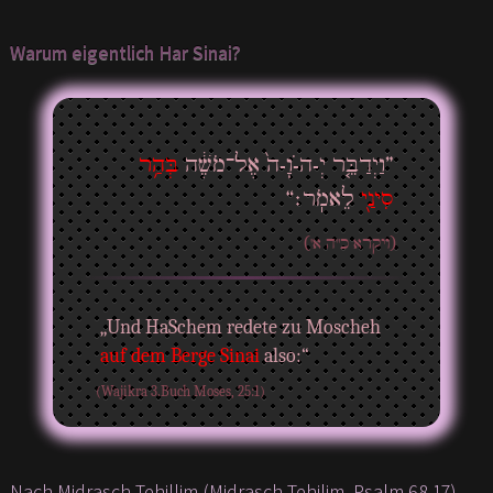
Warum eigentlich Har Sinai?
”וַיְדַבֵּ֤ר יְ-ה-ֹוָ-ה֙ אֶל־מֹשֶׁ֔ה
בְּהַ֥ר
סִינַ֖י
לֵאמֹֽר׃“
(ויקרא כ"ה א')
„Und HaSchem redete zu Moscheh
auf dem Berge Sinai
also:“
(Wajikra 3.Buch Moses, 25:1)
Nach Midrasch Tehillim (Midrasch Tehilim, Psalm 68,17)