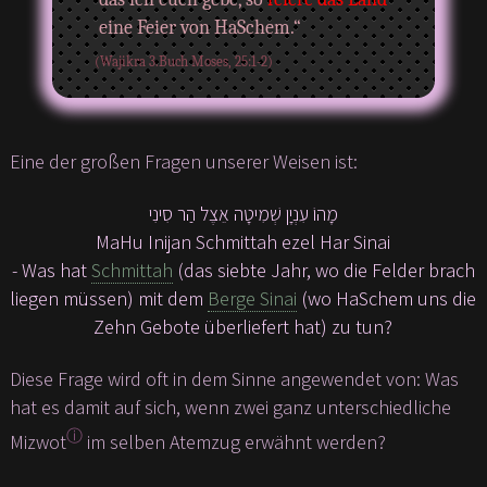
eine Feier von HaSchem.“
(Wajikra 3.Buch Moses, 25:1-2)
Eine der großen Fragen unserer Weisen ist:
מָהוֹ עִנְיָן שְׁמִיטָה אֵצֶל הַר סִינִי
MaHu Inijan Schmittah ezel Har Sinai
- Was hat
Schmittah
(das siebte Jahr, wo die Felder brach
liegen müssen) mit dem
Berge Sinai
(wo HaSchem uns die
Zehn Gebote überliefert hat) zu tun?
Diese Frage wird oft in dem Sinne angewendet von: Was
hat es damit auf sich, wenn zwei ganz unterschiedliche
ⓘ
Mizwot
im selben Atemzug erwähnt werden?