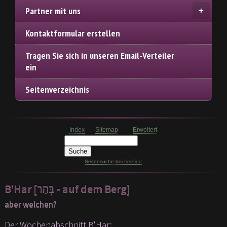
Partner mit uns
Kontaktformular erstellen
Tragen Sie sich in unseren Email-Verteiler
ein
Seitenverzeichnis
Index
Sitemap
Erweitert
Seitensuche
bei
freefind
B’Har [בְּהַר‎ - auf dem Berg]
aber welchen?
Der Wochenabschnitt B'Har: