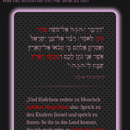
”וַיְדַבֵּ֤ר יְ-ה-ֹוָ-ה֙ אֶל־מֹשֶׁ֔ה
בְּהַ֥ר
סִינַ֖י
לֵאמֹֽר׃ דַּבֵּ֞ר אֶל־בְּנֵ֤י יִשְׂרָאֵל֙
וְאָמַרְתָּ֣ אֲלֵהֶ֔ם כִּ֤י תָבֹ֙אוּ֙ אֶל־הָאָ֔רֶץ
אֲשֶׁ֥ר אֲנִ֖י נֹתֵ֣ן לָכֶ֑ם וְ
שָׁבְתָ֣ה הָאָ֔רֶץ
שַׁבָּ֖ת לַי-ה-ֹוָֽ-ה׃“
(ויקרא כ"ה א'-ב')
„Und HaSchem redete zu Moscheh
auf dem Berge Sinai
also: Sprich zu
den Kindern Jisrael und sprich zu
ihnen: So ihr in das Land kommt,
das ich euch gebe, so
feiere das Land