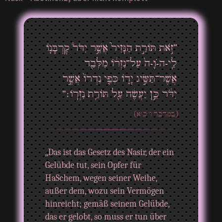
”זֹ֣את תּוֹרַ֣ת הַנָּזִיר֮ אֲשֶׁ֣ר יִדֹּר֒ קׇרְבָּנ֤וֹ
לַֽי-ה-ֹוָ-ה֙ עַל־נִזְר֔וֹ מִלְּבַ֖ד
אֲשֶׁר־תַּשִּׂ֣יג יָד֑וֹ כְּפִ֤י נִדְרוֹ֙ אֲשֶׁ֣ר
יִדֹּ֔ר כֵּ֣ן יַעֲשֶׂ֔ה עַ֖ל תּוֹרַ֥ת נִזְרֽוֹ׃“
(במדבר ו' כ"א)
„Das ist das Gesetz des Nasir, der ein
Gelübde tut, sein Opfer für
HaSchem, wegen seiner Weihe,
außer dem, wozu sein Vermögen
hinreicht; gemäß seinem Gelübde,
das er gelobt, so muss er tun über