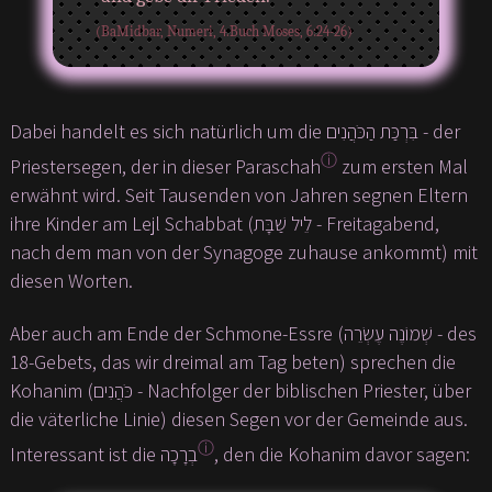
(BaMidbar, Numeri, 4.Buch Moses, 6:24-26)
Dabei handelt es sich natürlich um die בִּרְכַּת הַכֹּהֲנִים - der
ⓘ
Priestersegen, der in dieser Paraschah
zum ersten Mal
erwähnt wird. Seit Tausenden von Jahren segnen Eltern
ihre Kinder am Lejl Schabbat (לֵיל שַׁבָּת - Freitagabend,
nach dem man von der Synagoge zuhause ankommt) mit
diesen Worten.
Aber auch am Ende der Schmone-Essre (שְׁמוֹנֶה עֶשְׂרֵה - des
18-Gebets, das wir dreimal am Tag beten) sprechen die
Kohanim (כֹּהֲנִים - Nachfolger der biblischen Priester, über
die väterliche Linie) diesen Segen vor der Gemeinde aus.
ⓘ
Interessant ist die בְרָכָה
, den die Kohanim davor sagen: