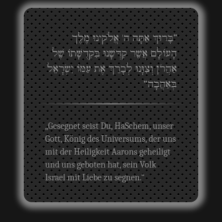
”בָּרוּךְ אַתָּה ה' אֱלֹקינוּ מֶלֶך
הָעוֹלָם אֲשֶׁר קִדְּשָׁנוּ בִּקְדֻשָּׁתוֹ שֶׁל
אַהֲרֹן וְצִוָּנוּ לְבָרֵךְ אֶת עַמּוֹ יִשְׂרָאֵל
בְּאַהֲבָה“
„Gesegnet seist Du, HaSchem, unser
Gott, König des Universums, der uns
mit der Heiligkeit Aarons geheiligt
und uns geboten hat, sein Volk
Israel mit Liebe zu segnen.“