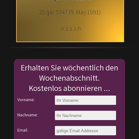
25 Ijar 5747 (9. May 1991)
ת.נ.צ.ב.ה.
Erhalten Sie wöchentlich den
Wochenabschnitt.
Kostenlos abonnieren ...
Vorname:
Nachname:
Email: