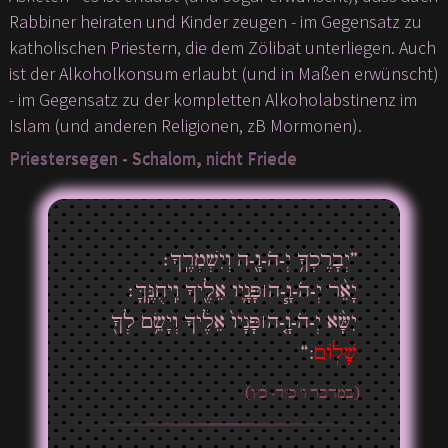
Rabbiner heiraten und Kinder zeugen - im Gegensatz zu
katholischen Priestern, die dem Zölibat unterliegen. Auch
ist der Alkoholkonsum erlaubt (und in Maßen erwünscht)
- im Gegensatz zu der kompletten Alkoholabstinenz im
Islam (und anderen Religionen, zB Mormonen).
Priestersegen - Schalom, nicht Friede
”יְבָרֶכְךָ֥ יְ-הֹ-וָ֖-ה וְיִשְׁמְרֶֽךָ׃
יָאֵ֨ר יְ-הֹ-וָ֧-ה ׀ פָּנָ֛יו אֵלֶ֖יךָ וִֽיחֻנֶּֽךָּ׃
יִשָּׂ֨א יְ-הֹ-וָ֤-ה ׀ פָּנָיו֙ אֵלֶ֔יךָ וְיָשֵׂ֥ם לְךָ֖
:“
שָׁלֽוֹם
(במדבר ו' כ"ד- כ"ו)