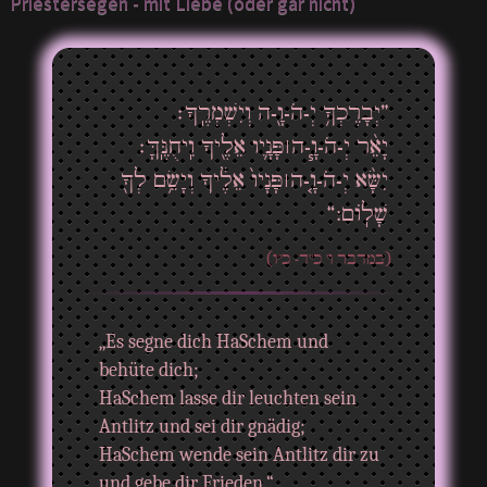
Priestersegen - mit Liebe (oder gar nicht)
”יְבָרֶכְךָ֥ יְ-הֹ-וָ֖-ה וְיִשְׁמְרֶֽךָ׃
יָאֵ֨ר יְ-הֹ-וָ֧-ה ׀ פָּנָ֛יו אֵלֶ֖יךָ וִֽיחֻנֶּֽךָּ׃
יִשָּׂ֨א יְ-הֹ-וָ֤-ה ׀ פָּנָיו֙ אֵלֶ֔יךָ וְיָשֵׂ֥ם לְךָ֖
שָׁלֽוֹם:“
(במדבר ו' כ"ד- כ"ו)
„Es segne dich HaSchem und
behüte dich;
HaSchem lasse dir leuchten sein
Antlitz und sei dir gnädig;
HaSchem wende sein Antlitz dir zu
und gebe dir Frieden.“