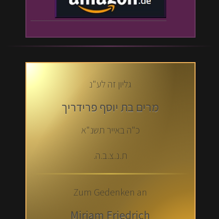
גליון זה לע"נ
מרים בת יוסף פרידריך
כ"ה באייר תשנ"א
ת.נ.צ.ב.ה.
Zum Gedenken an
Mirjam Friedrich