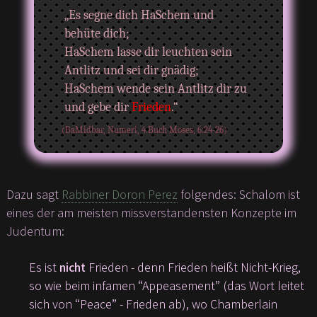
„Es segne dich HaSchem und
behüte dich;
HaSchem lasse dir leuchten sein
Antlitz und sei dir gnädig;
HaSchem wende sein Antlitz dir zu
und gebe dir
Frieden
.“
(BaMidbar, Numeri, 4.Buch Moses, 6:24-26)
Dazu sagt
Rabbiner Doron Perez
folgendes: Schalom ist
eines der am meisten missverstandensten Konzepte im
Judentum:
Es ist
nicht
Frieden - denn Frieden heißt Nicht-Krieg,
so wie beim infamen “Appeasement” (das Wort leitet
sich von “Peace” - Frieden ab), wo Chamberlain