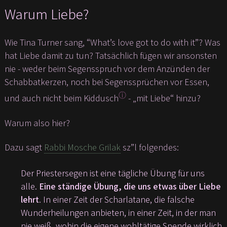
Warum Liebe?
Wie Tina Turner sang, “What’s love got to do with it”? Was
hat Liebe damit zu tun? Tatsächlich fügen wir ansonsten
nie - weder beim Segensspruch vor dem Anzünden der
Schabbatkerzen, noch bei Segenssprüchen vor Essen,
ⓘ
und auch nicht beim Kiddusch
- „mit Liebe“ hinzu?
Warum also hier?
Dazu sagt
Rabbi Mosche Grilak
sz”l folgendes:
Der Priestersegen ist eine tägliche Übung für uns
alle.
Eine ständige Übung, die uns etwas über Liebe
lehrt
. In einer Zeit der Scharlatane, die falsche
Wunderheilungen anbieten, in einer Zeit, in der man
nie weiß, wohin die eigene wohltätige Spende wirklich