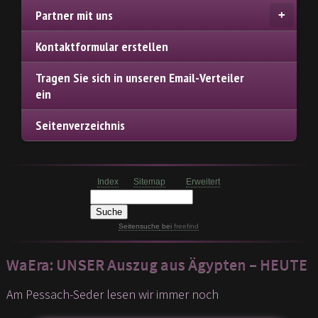
Partner mit uns
Kontaktformular erstellen
Tragen Sie sich in unseren Email-Verteiler
ein
Seitenverzeichnis
Index
Sitemap
Erweitert
Seitensuche
bei
freefind
WaEra: UNSER Auszug aus Ägypten – HEUTE
Am Pessach-Seder lesen wir immer noch