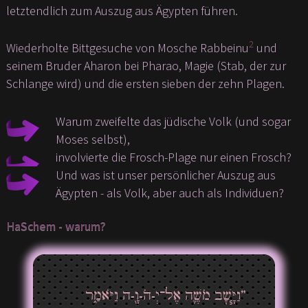
letztendlich zum Auszug aus Ägypten führen.
2
Wiederholte Bittgesuche von Mosche Rabbeinu
und
seinem Bruder Aharon bei Pharao, Magie (Stab, der zur
Schlange wird) und die ersten sieben der zehn Plagen.
Warum zweifelte das jüdische Volk (und sogar
Moses selbst),
involvierte die Frosch-Plage nur einen Frosch?
Und was ist unser persönlicher Auszug aus
Ägypten - als Volk, aber auch als Individuen?
HaSchem - warum?
”וַיָּ֧שׇׁב מֹשֶׁ֛ה אֶל־יְ-הֹ-וָ֖-ה וַיֹּאמַ֑ר