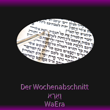
Der Wochenabschnitt
וָאֵרָא
WaEra