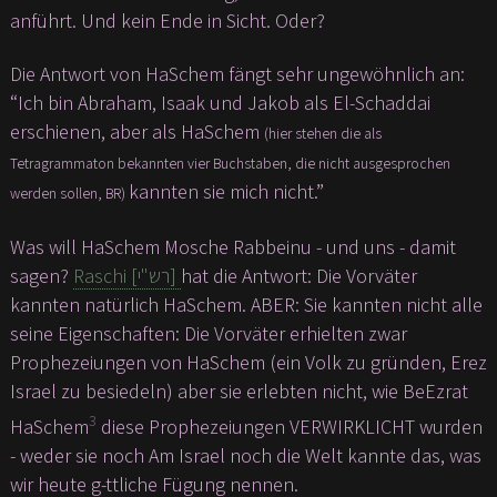
anführt. Und kein Ende in Sicht. Oder?
Die Antwort von HaSchem fängt sehr ungewöhnlich an:
“Ich bin Abraham, Isaak und Jakob als El-Schaddai
erschienen, aber als HaSchem
(hier stehen die als
Tetragrammaton bekannten vier Buchstaben, die nicht ausgesprochen
kannten sie mich nicht.”
werden sollen, BR)
Was will HaSchem Mosche Rabbeinu - und uns - damit
sagen?
Raschi [רש"י]
hat die Antwort: Die Vorväter
kannten natürlich HaSchem. ABER: Sie kannten nicht alle
seine Eigenschaften: Die Vorväter erhielten zwar
Prophezeiungen von HaSchem (ein Volk zu gründen, Erez
Israel zu besiedeln) aber sie erlebten nicht, wie BeEzrat
3
HaSchem
diese Prophezeiungen VERWIRKLICHT wurden
- weder sie noch Am Israel noch die Welt kannte das, was
wir heute g-ttliche Fügung nennen.