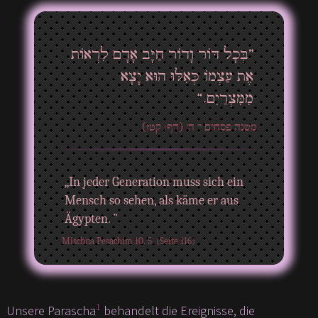
”בְּכָל דּוֹר וָדוֹר חַיָּב אָדָם לִרְאוֹת
אֶת עַצְמוֹ כְּאִלּוּ הוּא יָצָא
מִמִּצְרַיִם.“
משנה פסחים י' ה' (דף: קטז)
„In jeder Generation muss sich ein
Mensch so sehen, als käme er aus
Ägypten. ”
Mischna Pesachim 10. 5. (Seite 116)
1
Unsere Parascha
behandelt die Ereignisse, die