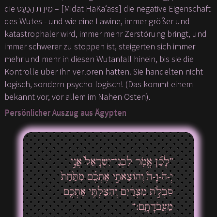
die מִידַּת הַכַּעַס – [Midat HaKa‘ass] die negative Eigenschaft
des Wutes - und wie eine Lawine, immer größer und
katastrophaler wird, immer mehr Zerstörung bringt, und
immer schwerer zu stoppen ist, steigerten sich immer
mehr und mehr in diesen Wutanfall hinein, bis sie die
Kontrolle über ihn verloren hatten. Sie handelten nicht
logisch, sondern psycho-logisch! (Das kommt einem
bekannt vor, vor allem im Nahen Osten).
Persönlicher Auszug aus Ägypten
”לָכֵ֞ן אֱמֹ֥ר לִבְנֵֽי־יִשְׂרָאֵל֮ אֲנִ֣י
יְ-הֹ-וָ-ה֒ וְהוֹצֵאתִ֣י אֶתְכֶ֗ם מִתַּ֙חַת֙
סִבְלֹ֣ת מִצְרַ֔יִם וְהִצַּלְתִּ֥י אֶתְכֶ֖ם
מֵעֲבֹדָתָ֑ם:“