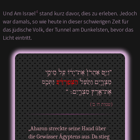
4
Und Am Israel
stand kurz davor, dies zu erleben. Jedoch
war damals, so wie heute in dieser schwierigen Zeit für
das jüdische Volk, der Tunnel am Dunkelsten, bevor das
Licht eintritt.
”וַיֵּ֤ט אַהֲרֹן֙ אֶת־יָד֔וֹ עַ֖ל מֵימֵ֣י
מִצְרָ֑יִם וַתַּ֙עַל֙
הַצְּפַרְדֵּ֔עַ
וַתְּכַ֖ס
אֶת־אֶ֥רֶץ מִצְרָֽיִם׃ “
(שמות ח' ב')
„Aharon streckte seine Hand über
die Gewässer Ägyptens aus. Da stieg