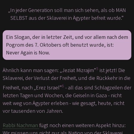
„In jeder Generation soll man sich sehen, als ob MAN
SELBST aus der Sklaverei in Ägypter befreit wurde.”
Ein Slogan, der in letzter Zeit, und vor allem nach dem
Pogrom des 7. Oktobers oft benutzt wurde, ist:
Never Again is Now.
5
Ähnlich kann man sagen: „Jeziat Mizrajim”
ist jetzt! Die
Sklaverei, der Verlust der Freiheit, und die Rückkehr in die
6
Freiheit, nach „Erez Israel”
- all das sind Schlagzeilen der
letzten Tagen und Wochen, die Geiseln in Gaza - nicht
weit weg von Ägypter erleben - wie gesagt, heute, nicht
vor tausenden von Jahren.
Rabbi Nachman
fügt noch einen weiteren Aspekt hinzu:
Wir müssen uns nicht nur als Nation von der Sklaverei