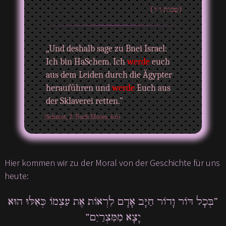
(שמות ו' ו')
„Und deshalb sage zu Bnei Israel:
Ich bin HaSchem. Ich
werde
euch
aus dem Leiden durch die Ägypter
herauführen und
werde
Euch aus
der Sklaverei retten.”
(Schmot, 2. Buch Moses, 6:6)
Hier kommen wir zu der Moral von der Geschichte für uns
heute:
”בְּכָל דּוֹר וָדוֹר חַיָּב אָדָם לִרְאוֹת אֶת עַצְמוֹ כְּאִלּוּ הוּא
יָצָא מִמִּצְרַיִם“