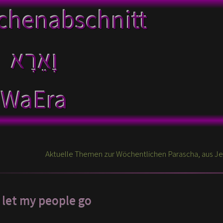
chenabschnitt
WaEra
- let my people go