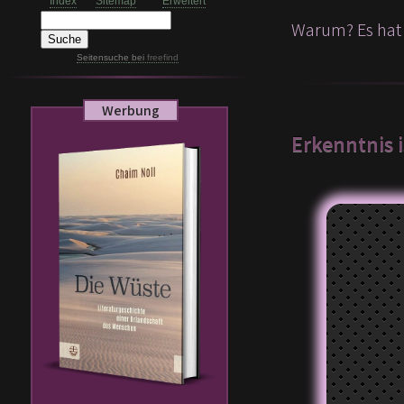
Index
Sitemap
Erweitert
Warum? Es hat 
Seitensuche
bei
freefind
Werbung
Erkenntnis i