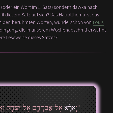
 (oder ein Wort im 1. Satz) sondern dawka nach
mit diesem Satz auf sich? Das Hauptthema ist das
 - in den berühmten Worten, wunderschön von
Louis
Bedingung, die in unserem Wochenabschnitt erwähnt
dere Leseweise dieses Satzes?
”וָ
אֵרָ֗א
אֶל־אַבְרָהָ֛ם אֶל־יִצְחָ֥ק וְאֶֽל־יַ