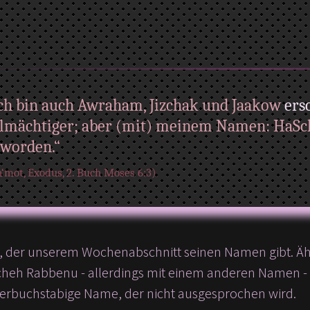
ch bin auch Awraham, Jizchak und Jaakow
ers
lmächtiger; aber (mit) meinem Namen: HaSch
eworden.“
‘mot, Exodus, 2. Buch Moses 6:3)
tz, der unserem Wochenabschnitt seinen Namen gibt. Ähn
h Rabbenu - allerdings mit einem anderen Namen - b
erbuchstabige Name, der nicht ausgesprochen wird.