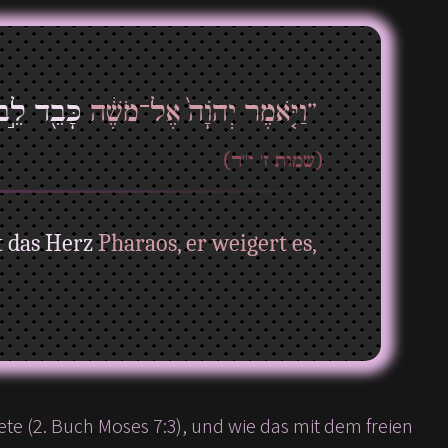
”וַיֹּ֤אמֶר יְהֹוָה֙ אֶל־מֹשֶׁ֔ה
כָּבֵ֖ד לֵ֣ב
(שמות ז' י"ד)
t das Herz
Pharaos, er weigert es,
e (2. Buch Moses 7:3), und wie das mit dem freien