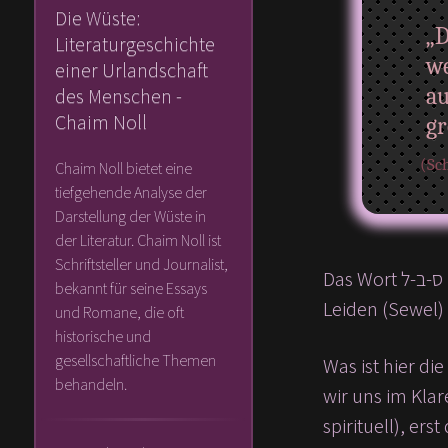
Die Wüste:
„D
Literaturgeschichte
we
einer Urlandschaft
au
des Menschen -
Chaim Noll
gr
(Sch
Chaim Noll bietet eine
tiefgehende Analyse der
Darstellung der Wüste in
der Literatur. Chaim Noll ist
Schriftsteller und Journalist,
Das Wort ס-ב-ל [סַבָּל – Sabal und auch סֵבֶל – Sewel] meint nicht nur Lastarbeiten (Sabal), wie hier übersetzt, sondern
bekannt für seine Essays
Leiden (Sewel)
und Romane, die oft
historische und
gesellschaftliche Themen
Was ist hier d
behandeln.
wir uns im Klar
spirituell), er