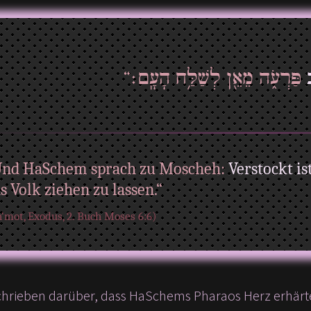
פַּרְעֹ֑ה מֵאֵ֖ן לְשַׁלַּ֥ח הָעָֽם׃“
Und HaSchem sprach zu Moscheh:
Verstockt is
s Volk ziehen zu lassen.“
‘mot, Exodus, 2. Buch Moses 6:6)
chrieben darüber, dass HaSchems Pharaos Herz erhärtet