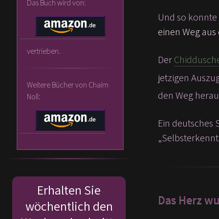
Das Buch wird von:
Und so konnte d
einen Weg aus d
vertrieben.
Der
Chiddusche
jetzigen Auszug
Weitere Bücher von Chaim
den Weg heraus
Noll:
Ein deutsches S
„Selbsterkenntni
Erhalten Sie
Das Herz wu
wöchentlich den