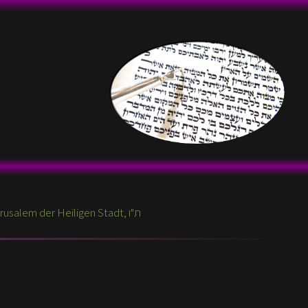
Aktuelle Themen zur Wöchentlichen Parascha, aus Jerusalem der Heiligen Stadt, ת"ו