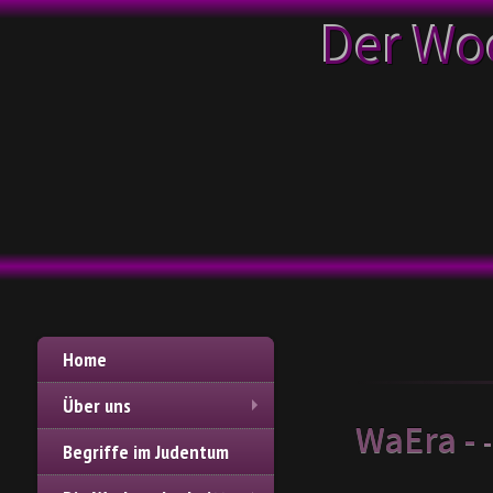
Der Wo
Home
Über uns
WaEra -
Begriffe im Judentum