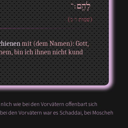
לָהֶֽם׃“
(שמות ו' ג')
chienen
mit (dem Namen): Gott,
em, bin ich ihnen nicht kund
lich wie bei den Vorvätern offenbart sich
ei den Vorvätern war es Schaddai, bei Moscheh