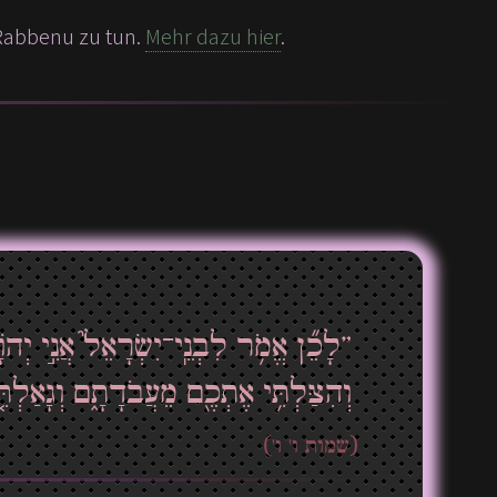
 Rabbenu zu tun.
Mehr dazu hier
.
לָכֵ֞ן אֱמֹ֥ר לִבְנֵֽי־יִשְׂרָאֵל֮ אֲנִ֣י יְהֹ
וְהִצַּלְתִּ֥י אֶתְכֶ֖ם מֵעֲבֹדָתָ֑ם וְגָאַלְתִ“
(שמות ו' ו')