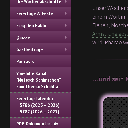
Die Wochenabschnitte
Unser Wochenab
Feiertage & Feste
einem Wort im 2
Flehen, Mosche
Frag den Rabbi
Armstrong ges
Quizze
wird. Pharao we
Gastbeiträge
Podcasts
You-Tube Kanal:
…und sein 
"Nefesch Schimschon"
zum Thema: Schabbat
Feiertagskalender
5786 (2025 – 2026)
5787 (2026 – 2027)
PDF-Dokumentarchiv