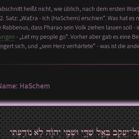
schnitt heißt nicht, wie üblich, nach dem ersten Wort
. Satz: „WaEra - Ich (HaSchem) erschien“. Was hat es 
 Rabbenus, dass Pharao sein Volk ziehen lassen soll
ungen
- „Let my people go“. Vorher aber gab es eine 
igert sich, und „sein Herz verhärtete“ - was ist die an
Name: HaSchem
עֲקֹ֖ב בְּאֵ֣ל שַׁדָּ֑י וּשְׁמִ֣י יְהֹוָ֔ה לֹ֥א נוֹדַ֖עְתִּי