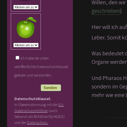
Willen, den wi
geschrieben
)
Hier will ich auf etwas anderes eing
Leber. Somit k
Was bedeutet d
Ich habe die unten
Organe werden w
veröffentlichte Datenschutzklausel
gelesen und verstanden.
Und Pharaos He
sondern im Geg
mehr wie eine 
Datenschutzklausel.
In Übereinstimmung mit der
EU-
Datenschutzrichtlinie
(auch
bekannt als Richtlinie 95/46/EG)
und der
Datenschutz-