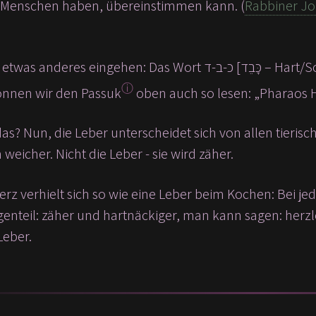
r Menschen haben, übereinstimmen kann. (
Rabbiner Jo
ehen: Das Wort כ-ב-ד [כָּבֵד – Hart/Schwer/Leber] heißt nicht nur hart, sondern auch -
ⓘ
önnen wir den Passuk
oben auch so lesen: „Pharaos H
as? Nun, die Leber unterscheidet sich von allen tieris
eicher. Nicht die Leber - sie wird zäher.
rz verhielt sich so wie eine Leber beim Kochen: Bei je
enteil: zäher und hartnäckiger, man kann sagen: herzl
Leber.