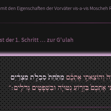
mit den Eigenschaften der Vorväter vis-a-vis Moscheh
st der 1. Schritt … zur G'ulah
”וָה֒ וְהוֹצֵאתִ֣י אֶתְכֶ֗ם
מִתַּ֙חַת֙ סִבְלֹ֣ת מִצְרַ֔יִם
ּ֤י אֶתְכֶם֙ בִּזְר֣וֹעַ נְטוּיָ֔ה וּבִשְׁפָטִ֖ים גְּדֹלִֽים׃