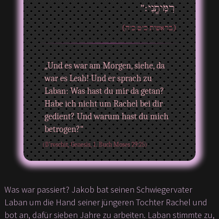
רִמִּיתָֽנִי׃“
(בראשית כ"ט כ"ה)
„Und es war am Morgen, siehe, da
war es Leah! Und er sprach zu
Laban: Was hast du mir da getan?
Habe ich nicht um Rachel bei dir
gedient? Und warum hast du mich
betrogen?“
(B’reschit, Genesis, 1. Buch Moses 29:25)
Was war passiert? Jakob bat seinen Schwiegervater
Laban um die Hand seiner jüngeren Tochter Rachel und
bot an, dafür sieben Jahre zu arbeiten. Laban stimmte zu,