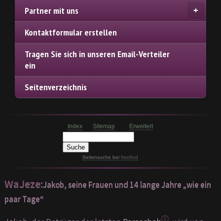
Partner mit uns
Kontaktformular erstellen
Tragen Sie sich in unseren Email-Verteiler
ein
Seitenverzeichnis
Index
Sitemap
Erweitert
Seitensuche
bei
freefind
WaJeze:
Jakob, seine Frauen und 14 lange Jahre „wie ein
paar Tage“
ⓘ