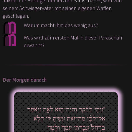
Jakob, der Betrüger der letzten
Paraschah
, wird von
seinem Schwiegervater mit seinen eigenen Waffen
geschlagen.
Warum macht ihm das wenig aus?
Was wird zum ersten Mal in dieser Paraschah
erwähnt?
Der Morgen danach
”וַיְהִ֣י בַבֹּ֔קֶר וְהִנֵּה־הִ֖וא לֵאָ֑ה וַיֹּ֣אמֶר
אֶל־לָבָ֗ן מַה־זֹּאת֙ עָשִׂ֣יתָ לִּ֔י הֲלֹ֤א
בְרָחֵל֙ עָבַ֣דְתִּי עִמָּ֔ךְ וְלָ֖מָּה