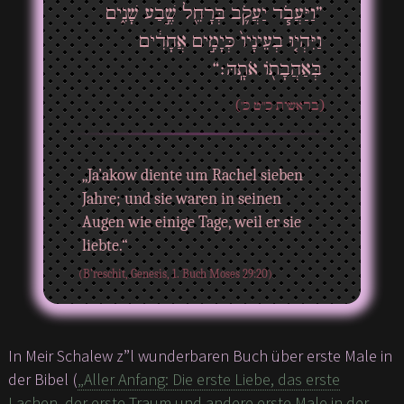
”וַיַּעֲבֹ֧ד יַעֲקֹ֛ב בְּרָחֵ֖ל שֶׁ֣בַע שָׁנִ֑ים
וַיִּהְי֤וּ בְעֵינָיו֙ כְּיָמִ֣ים אֲחָדִ֔ים
בְּאַהֲבָת֖וֹ אֹתָֽהּ׃“
(בראשית כ"ט כ')
„Ja’akow diente um Rachel sieben
Jahre; und sie waren in seinen
Augen wie einige Tage, weil er sie
liebte.“
(B’reschit, Genesis, 1. Buch Moses 29:20)
In Meir Schalew z”l wunderbaren Buch über erste Male in
der Bibel (
„Aller Anfang: Die erste Liebe, das erste
Lachen, der erste Traum und andere erste Male in der