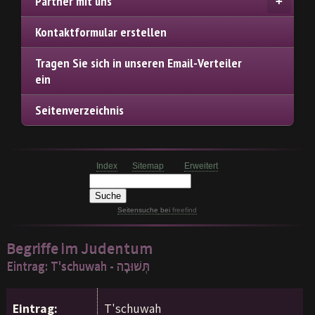
Partner mit uns
Kontaktformular erstellen
Tragen Sie sich in unseren Email-Verteiler
ein
Seitenverzeichnis
Index
Sitemap
Erweitert
Seitensuche
bei
freefind
Begriffe im Judentum
Eintrag: T'schuwah - תְּשׁוּבָה
Eintrag:
T'schuwah