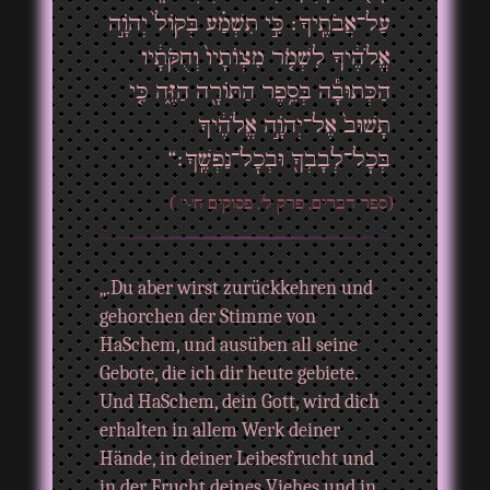
עַל־אֲבֹתֶֽיךָ׃ כִּ֣י תִשְׁמַ֗ע בְּקוֹל֙ יְהֹוָ֣ה
אֱלֹהֶ֔יךָ לִשְׁמֹ֤ר מִצְוֺתָיו֙ וְחֻקֹּתָ֔יו
הַכְּתוּבָ֕ה בְּסֵ֥פֶר הַתּוֹרָ֖ה הַזֶּ֑ה כִּ֤י
תָשׁוּב֙ אֶל־יְהֹוָ֣ה אֱלֹהֶ֔יךָ
בְּכׇל־לְבָבְךָ֖ וּבְכׇל־נַפְשֶֽׁךָ׃“
(ספר דברים, פרק ל', פסוקים ח'-י' )
„.Du aber wirst zurückkehren und
gehorchen der Stimme von
HaSchem, und ausüben all seine
Gebote, die ich dir heute gebiete.
Und HaSchem, dein Gott, wird dich
erhalten in allem Werk deiner
Hände, in deiner Leibesfrucht und
in der Frucht deines Viehes und in