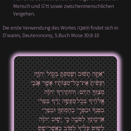
Mensch und G'tt sowie zwischenmenschlichen
Vergehen.
Die erste Verwendung des Wortes תְּשׁוּבָה findet sich in
D'warim, Deuteronomy, 5.Buch Mose 30:8-10
”ְאַתָּ֣ה תָשׁ֔וּב וְשָׁמַעְתָּ֖ בְּק֣וֹל יְהֹוָ֑ה
וְעָשִׂ֙יתָ֙ אֶת־כׇּל־מִצְוֺתָ֔יו אֲשֶׁ֛ר אָנֹכִ֥י
מְצַוְּךָ֖ הַיּֽוֹם׃ וְהוֹתִֽירְךָ֩ יְהֹוָ֨ה
אֱלֹהֶ֜יךָ בְּכֹ֣ל מַעֲשֵׂ֣ה יָדֶ֗ךָ בִּפְרִ֨י
בִטְנְךָ֜ וּבִפְרִ֧י בְהֶמְתְּךָ֛ וּבִפְרִ֥י
אַדְמָתְךָ֖ לְטֹבָ֑ה כִּ֣י יָשׁ֣וּב יְהֹוָ֗ה
לָשׂ֤וּשׂ עָלֶ֙יךָ֙ לְט֔וֹב כַּאֲשֶׁר־שָׂ֖שׂ