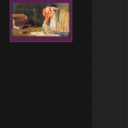
Teste ob Sie ein Mensch sind.
Bitte identifizieren Sie die
Bilder:
Entschuldigen Sie, dass wir dies tun
müssen, um Spam-Bots und andere
Junk-Mail-Maschinen auszusortieren