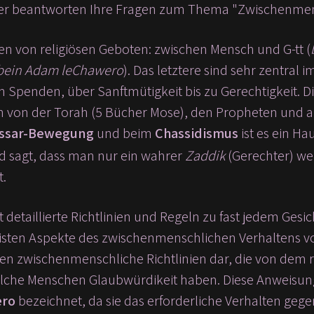
er beantworten Ihre Fragen zum Thema "Zwischenmen
ten von religiösen Geboten: zwischen Mensch und G-tt (
bein Adam leChawero
). Das letztere sind sehr zentral
Spenden, über Sanftmütigkeit bis zu Gerechtigkeit. Di
 von der Torah (5 Bücher Mose), den Propheten und a
ssar-Bewegung
und beim
Chassidismus
ist es ein H
d sagt, dass man nur ein wahrer
Zaddik
(Gerechter) we
t.
t detaillierte Richtlinien und Regeln zu fast jedem Gesi
sten Aspekte des zwischenmenschlichen Verhaltens vo
llen zwischenmenschliche Richtlinien dar, die von dem
elche Menschen Glaubwürdikeit haben. Diese Anweisu
ero
bezeichnet, da sie das erforderliche Verhalten g