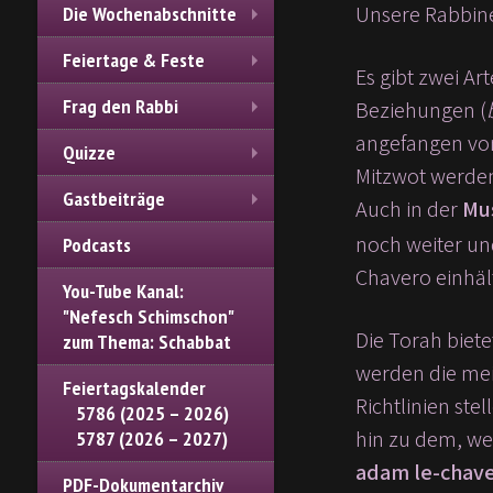
Unsere Rabbin
Die Wochenabschnitte
Feiertage & Feste
Es gibt zwei Ar
Frag den Rabbi
Beziehungen (
angefangen von 
Quizze
Mitzwot werden
Gastbeiträge
Auch in der
Mu
noch weiter un
Podcasts
Chavero einhäl
You-Tube Kanal:
"Nefesch Schimschon"
Die Torah biete
zum Thema: Schabbat
werden die mei
Feiertagskalender
Richtlinien ste
5786 (2025 – 2026)
hin zu dem, w
5787 (2026 – 2027)
adam le-chav
PDF-Dokumentarchiv