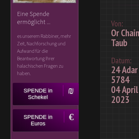
Eine Spende
Veröffentlichen
ermöglicht ...
Von:
Or Chai
es unserem Rabbiner, mehr
Taub
Alias
Zeit, Nachforschung und
Aufwand für die
verwenden
Beantwortung Ihrer
Datum:
halachischen Fragen zu
24 Adar 
Veröffentlichen unter:
haben.
5784
04 April
Frage:
SPENDE in
2023
Schekel
SPENDE in
Euros