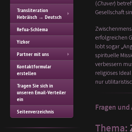
(
Chaver
) betre
Transliteration
Gesellschaft sin
Hebräisch → Deutsch
Zwischenmensch
Refua-Schlema
erfolgreichen G
Yizkor
lobt sogar „Ang
Partner mit uns
spirituelle Mi
verbessern muss
Kontaktformular
religiöses Idea
erstellen
nur utilitarist
Tragen Sie sich in
unseren Email-Verteiler
ein
Fragen und
Seitenverzeichnis
Thema: