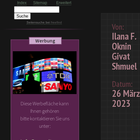
Index
Sitemap
Erweitert
Seitensuche
bei
freefind
Von:
Ilana F.
Werbung
Oknin
Givat
Shmuel
Datum:
26 März
2023
Diese Werbefläche kann
Ihnen gehören
bitte kontaktieren Sie uns
unter: