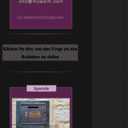
für weitere Informationen.
Klicken Sie hier, um eine Frage an den
Rabbiner zu stellen
Ihre Frage
Vorame*:
Spende
Nachname*:
E-mail*: