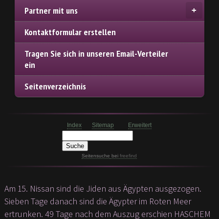
Partner mit uns
Kontaktformular erstellen
Tragen Sie sich in unseren Email-Verteiler
ein
Seitenverzeichnis
Index
Sitemap
Erweitert
Seitensuche
bei
freefind
Am 15. Nissan sind die Jiden aus Ägypten ausgezogen.
Sieben Tage danach sind die Ägypter im Roten Meer
ertrunken. 49 Tage nach dem Auszug erschien HASCHEM