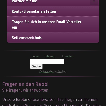
Partner mit uns
Kontaktformular erstellen
Tragen Sie sich in unseren Email-Verteiler
ein
Seitenverzeichnis
Index
Sitemap
Erweitert
Seitensuche
bei
freefind
Fragen an den Rabbi
Sie fragen, wir antworten
Unsere Rabbiner beantworten Ihre Fragen zu Themen
der Halacha (jüdisches Gesetz) und Chassidut (Dienst an