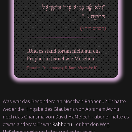
”וְלֹא־קָ֨ם נָבִ֥יא ע֛וֹד בְּיִשְׂרָאֵ֖ל
כְּמֹשֶׁ֑ה... “
(דברים ל"ד י')
„Und es stand fortan nicht auf ein
Prophet in Jisrael wie Moscheh...“
(D’warim, Deuteronomy, 5. Buch Moses 34: 10)
Was war das Besondere an Moscheh Rabbenu? Er hatte
weder die Hingabe des Glaubens von Abraham Awinu
noch das Charisma von David HaMelech - aber er hatte es
etwas anderes: Er war
Rabbenu
- er hat den Weg
HaSchems weitergeleitet, und er tat es mit