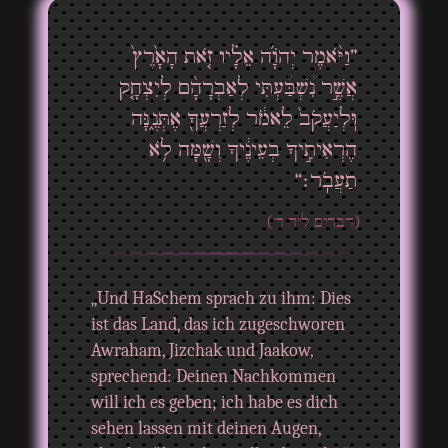
”וַיֹּ֨אמֶר יְהֹוָ֜ה אֵלָ֗יו זֹ֤את הָאָ֙רֶץ֙
אֲשֶׁ֣ר נִ֠שְׁבַּ֠עְתִּי לְאַבְרָהָ֨ם לְיִצְחָ֤ק
וּֽלְיַעֲקֹב֙ לֵאמֹ֔ר לְזַרְעֲךָ֖ אֶתְּנֶ֑נָּה
הֶרְאִיתִ֣יךָ בְעֵינֶ֔יךָ וְשָׁ֖מָּה לֹ֥א
תַעֲבֹֽר׃“
(דברים ל"ד ד')
„Und HaSchem sprach zu ihm: Dies
ist das Land, das ich zugeschworen
Awraham, Jizchak und Jaakow,
sprechend: Deinen Nachkommen
will ich es geben; ich habe es dich
sehen lassen mit deinen Augen,