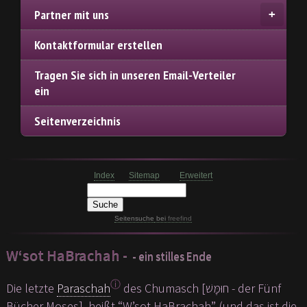
Partner mit uns
Kontaktformular erstellen
Tragen Sie sich in unseren Email-Verteiler
ein
Seitenverzeichnis
Index
Sitemap
Erweitert
Seitensuche
bei
freefind
W‘sot HaBrachah -
- ein stilles Ende
ⓘ
Die letzte
Paraschah
des Chumasch [חוּמָּשׁ - der Fünf
Bücher Moses], heißt “W’sot HaBrachah” (und das ist die