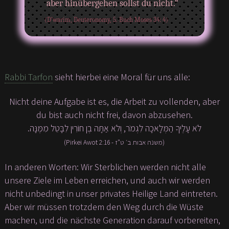
aber hinübergehen sollst du nicht.“
(D’warim, Deuteronomy, 5. Buch Moses 34: 4)
Rabbi Tarfon
sieht hierbei eine Moral für uns alle:
Nicht deine Aufgabe ist es, die Arbeit zu vollenden, aber
du bist auch nicht frei, davon abzusehen.
.לֹא עָלֶיךָ הַמְּלָאכָה לִגְמֹר, וְלֹא אַתָּה בֶן חוֹרִין לִבָּטֵל מִמֶּנָּה
(Pirkei Awot 2:16 - משנה אבות ב׳ ט"ז)
In anderen Worten: Wir Sterblichen werden nicht alle
unsere Ziele im Leben erreichen, und auch wir werden
nicht unbedingt in unser privates Heilige Land eintreten.
Aber wir müssen trotzdem den Weg durch die Wüste
machen, und die nächste Generation darauf vorbereiten,