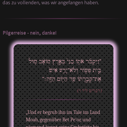
das zu vollenden, was wir angefangen haben.
Pilgerreise - nein, danke!
”וַיִּקְבֹּ֨ר אֹת֤וֹ בַגַּי֙ בְּאֶ֣רֶץ מוֹאָ֔ב מ֖וּל
בֵּ֣ית פְּע֑וֹר וְלֹא־יָדַ֥ע אִישׁ֙
אֶת־קְבֻ֣רָת֔וֹ עַ֖ד הַיּ֥וֹם הַזֶּֽה׃“
(דברים ל"ד ו')
„Und er begrub ihn im Tale im Land
Moab, gegenüber Bet Pe‘or, und