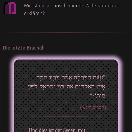
Wie ist dieser anscheinende Widerspruch zu
erklären?
Die letzte Brachah
”וְזֹ֣את הַבְּרָכָ֗ה אֲשֶׁ֨ר בֵּרַ֥ךְ מֹשֶׁ֛ה
אִ֥ישׁ הָאֱלֹהִ֖ים אֶת־בְּנֵ֣י יִשְׂרָאֵ֑ל לִפְנֵ֖י
מוֹתֽוֹ׃“
(דברים ל"ג א')
„Und dies ist der Segen, mit