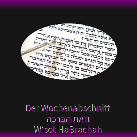
Der Wochenabschnitt
וְזֹאת הַבְּרָכָה
W‘sot HaBrachah