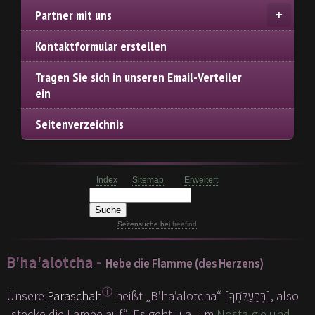
Partner mit uns
Kontaktformular erstellen
Tragen Sie sich in unseren Email-Verteiler
ein
Seitenverzeichnis
Index
Sitemap
Erweitert
Seitensuche
bei
freefind
B'ha'alotcha -
Hebe die Flamme (des Herzens)
ⓘ
Unsere
Paraschah
heißt „B’ha’alotcha“ [בְּהַעֲלֹתְךָ], also
„stecke die Lampe auf“. Es geht u.a. um
Nostalgie und