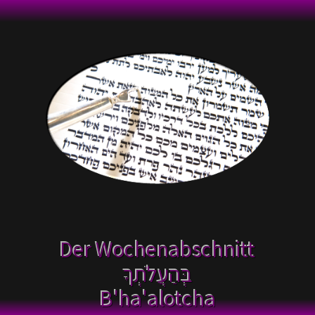
Der Wochenabschnitt
בְּהַעֲלֹתְךָ
B'ha'alotcha