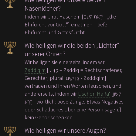
Nasenlöcher?
Indem wir Jirat Haschem [יִרְאַת הַשֵּׁם - „die
Ehrfurcht vor Gott“] einatmen – tiefe
Ehrfurcht und G-ttesfurcht.
Wie heiligen wir die beiden „Lichter“
unserer Ohren?
Wir heiligen sie einerseits, indem wir
Zaddiqim
[צַדִּיק – Zaddiq = Rechtschaffener,
Gerechter; plural: צַדִּיקִים - Zaddiqim]
vertrauen und ihren Worten lauschen, und
andererseits, indem wir
L‘schon HaRa‘
[לְשׁוֹן
הָרָע - wörtlich: böse Zunge. Etwas Negatives
oder Schädliches über eine Person sagen.]
kein Gehör schenken.
Wie heiligen wir unsere Augen?