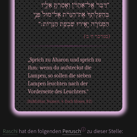
”דַּבֵּר֙ אֶֽל־אַהֲרֹ֔ן וְאָמַרְתָּ֖ אֵלָ֑יו
בְּהַעֲלֹֽתְךָ֙ אֶת־הַנֵּרֹ֔ת אֶל־מוּל֙ פְּנֵ֣י
הַמְּנוֹרָ֔ה יָאִ֖ירוּ שִׁבְעַ֥ת הַנֵּרֽוֹת׃“
(במדבר ח' ב')
„Sprich zu Aharon und sprich zu
ihm: wenn du aufsteckst die
Lampen, so sollen die sieben
Lampen leuchten nach der
Vorderseite des Leuchters.“
(BaMidbar, Numeri, 4. Buch Moses, 8:2)
ⓘ
Raschi
hat den folgenden
Perusch
zu dieser Stelle: