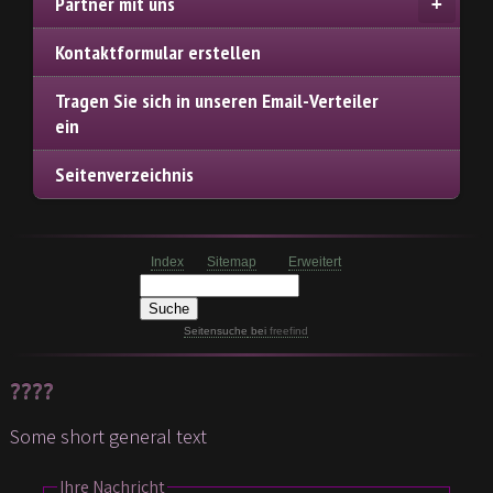
Partner mit uns
Kontaktformular erstellen
Tragen Sie sich in unseren Email-Verteiler
ein
Seitenverzeichnis
Index
Sitemap
Erweitert
Seitensuche
bei
freefind
????
Some short general text
Ihre Nachricht