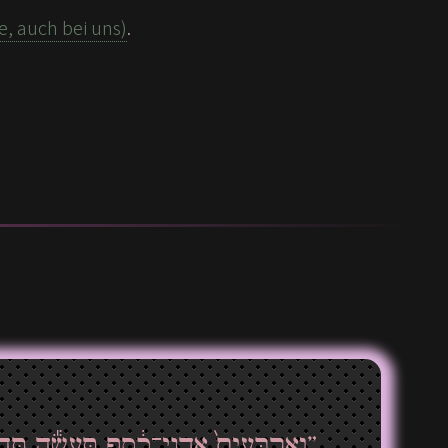
, auch bei uns)
.
וְאַרְבָּעִים֙ אַדְנֵי־כֶ֔סֶף תַּעֲשֶׂ֕ה תַּ֖חַ