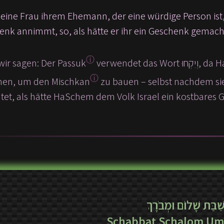
ine Frau ihrem Ehemann, der eine würdige Person ist, ei
enk annimmt, so, als hätte er ihr ein Geschenk gemach
ⓘ
ir sagen: Der Passuk
verwendet das Wort וְיִקְחוּ, da HaSchem zugestimmt hat, Spenden vom jüdischen
ⓘ
en, um den Mischkan
zu bauen – selbst nachdem sie
htet, als hätte HaSchem dem Volk Israel ein kostbares
ַׁבַּת שָׁלוֹם וּמְבֹרָךְ
Schabbat Schalom Um