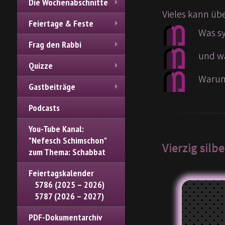
Die Wochenabschnitte
Vieles kann ü
Feiertage & Feste
Was sy
Frag den Rabbi
und w
Quizze
Warum
Gastbeiträge
Podcasts
You-Tube Kanal:
"Nefesch Schimschon"
Vierzig silb
zum Thema: Schabbat
Feiertagskalender
5786 (2025 – 2026)
5787 (2026 – 2027)
PDF-Dokumentarchiv