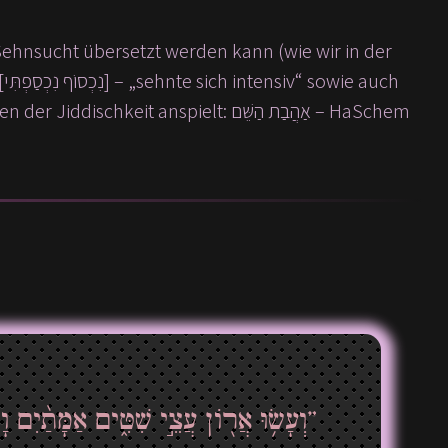
ch
t anspielt: אַהֲבַת הַשֵּׁם – HaSchem
וְעָשׂ֥וּ אֲר֖וֹן עֲצֵ֣י שִׁטִּ֑ים אַמָּתַ֨יִם וָחֵ֜