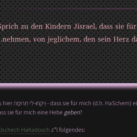
„Sprich zu den Kindern Jisrael, dass sie 
sein Herz dazu treibt, nehmt meine Hebe..
Warum heißt es hier וְיִקְחוּ-לִי תְּרוּמָה - dass sie für mich (d.h.
 וְיִתְּנוּ - dass sie für mich eine Hebe
geben
?
Alschech HaKadosch
z”l folgendes: