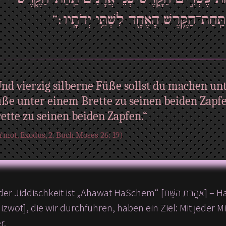
ים תַּֽחַת־הַקֶּ֥רֶשׁ הָאֶחָ֖ד לִשְׁתֵּ֥י יְדֹתָֽיו׃
nd vierzig silberne Füße sollst du machen un
ße unter einem Brette zu seinen beiden Zapf
ette zu seinen beiden Zapfen.“
‘mot, Exodus, 2. Buch Moses 26: 19)
t „Ahawat HaSchem“ [אַהֲבַת הַשֵּׁם] – HaSchem zu lieben. Alle Mizwot [מִצְוָוה – Gebot,
r.