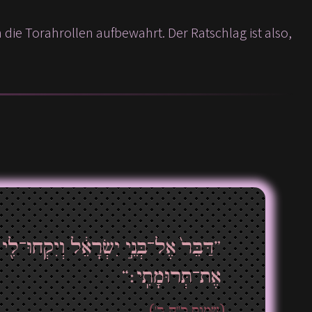
ie Torahrollen aufbewahrt. Der Ratschlag ist also,
דַּבֵּר֙ אֶל־בְּנֵ֣י יִשְׂרָאֵ֔ל וְיִקְחוּ־לִ֖י ת
אֶת־תְּרוּמָתִֽי׃“
(שמות כ"ה ב')