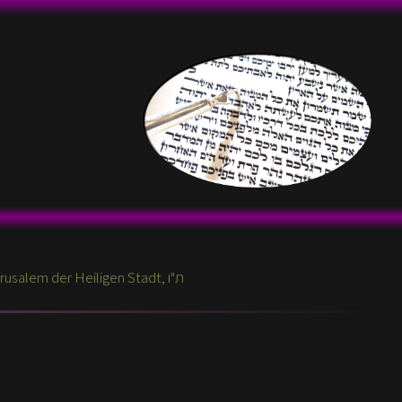
Aktuelle Themen zur Wöchentlichen Parascha, aus Jerusalem der Heiligen Stadt, ת"ו