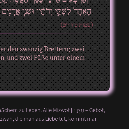
הָאֶחָד֙ לִשְׁתֵּ֣י יְדֹתָ֔יו וּשְׁנֵ֧י אֲדָנִ֛“
(שמות כ"ו י"ט)
ter den zwanzig Brettern; zwei
en, und zwei Füße unter einem