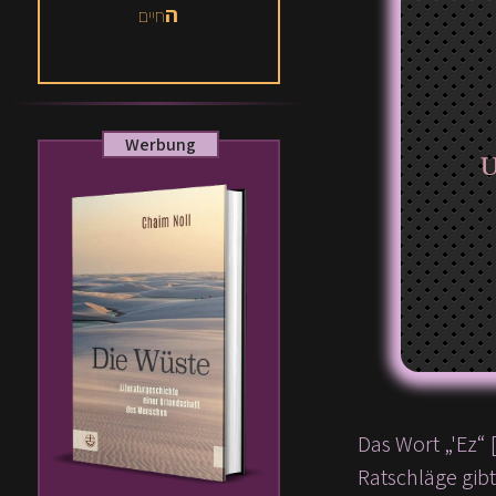
ה
חיים
Werbung
„
Das Wort „'Ez“ [עֵץ] – Holz/Baum und das Wort „'Ezah“ [עֵצָה] – ein Ratschlag – haben dieselbe Wurzel (einer, der imme
Ratschläge gibt 