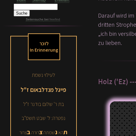
Index
Sitemap
Erweitert
Darauf wird im Wort „Kessef“ [כֶּסֶף] – Silber – angespielt, 
Seitensuche
bei
freefind
dritten Stroph
„ich bin versilbert
zu lieben.
לזכר
In Erinnerung
לעילוי נשמת
Holz ('Ez) --
פייגל מנדלבאום ז"ל
בת ר' שלום בודנר ז"ל
נפטרה: ל׳ שבט תשס"ב
ת
נ
צ
ב
הא
שמתה
רורה
צרור