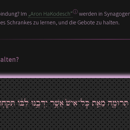
ⓘ
rbindung? Im
„Aron HaKodesch“
werden in Synagogen d
ses Schrankes zu lernen, und die Gebote zu halten.
alten?
”ְּרוּמָ֑ה מֵאֵ֤ת כׇּל־אִישׁ֙ אֲשֶׁ֣ר יִדְּבֶ֣נּוּ לִבּ֔וֹ תִּקְח֖וּ