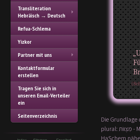
Transliteration
Hebräisch → Deutsch
Refua-Schlema
Yizkor
„U
Partner mit uns
Fü
Kontaktformular
Br
erstellen
(Sch
Tragen Sie sich in
unseren Email-Verteiler
ein
Seitenverzeichnis
Die Grundlage der Jiddischkeit is
plural: מִצְווֹת - Mizwot], die wir durchführen, haben ein Ziel: Mit jeder Mizwah, die man aus Liebe tut, kommt man
HaSchem nähe