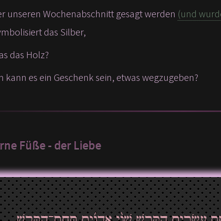
ber unseren Wochenabschnitt gesagt werden
(und wurde
mbolisiert das Silber,
as das Holz?
 kann es ein Geschenk sein, etwas wegzugeben?
erne Füße - der Liebe
”ת עֶשְׂרִ֣ים הַקָּ֑רֶשׁ שְׁנֵ֨י אֲדָנִ֜ים תַּֽחַת־הַקֶּ֤רֶשׁ