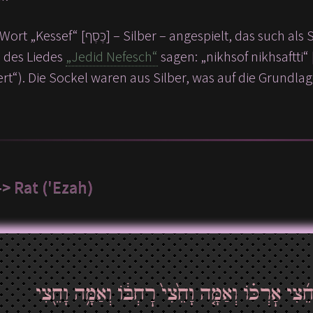
das such als Sehnsucht übersetzt werden kann (wie wir in der
e des Liedes
„Jedid Nefesch“
sagen: „nikhsof nikhsaftti“ [נִכְסוֹף נִכְסַפְתִּי] – „sehnte sich intensiv“ sowie au
“). Die Sockel waren aus Silber, was auf die Grundlagen der Jiddischkei
-> Rat ('Ezah)
”צִי אׇרְכּ֗וֹ וְאַמָּ֤ה וָחֵ֙צִי֙ רׇחְבּ֔וֹ וְאַמָּ֥ה וָחֵ֖צִי