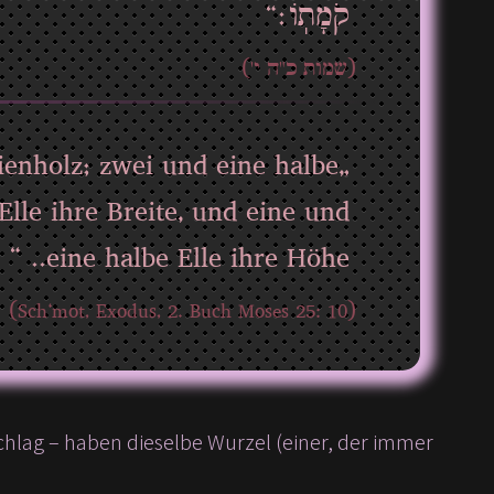
קֹמָתֽוֹ׃“
(שמות כ"ה י')
ienholz; zwei und eine halbe
Elle ihre Breite, und eine und
eine halbe Elle ihre Höhe.. “
(Sch‘mot, Exodus, 2. Buch Moses 25: 10)