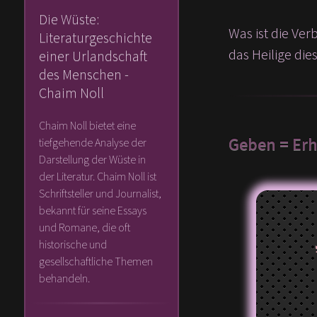
Die Wüste:
Was ist die Ve
Literaturgeschichte
das Heilige die
einer Urlandschaft
des Menschen -
Chaim Noll
Chaim Noll bietet eine
Geben = Erh
tiefgehende Analyse der
Darstellung der Wüste in
der Literatur. Chaim Noll ist
Schriftsteller und Journalist,
bekannt für seine Essays
und Romane, die oft
historische und
gesellschaftliche Themen
behandeln.