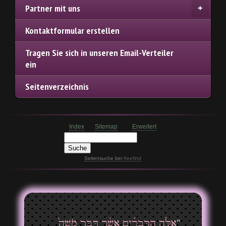
Partner mit uns
Kontaktformular erstellen
Tragen Sie sich in unseren Email-Verteiler
ein
Seitenverzeichnis
Index
Sitemap
Erweitert
Seitensuche
bei
freefind
”אֵ֣לֶּה הַדְּבָרִ֗ים אֲשֶׁ֨ר דִּבֶּ֤ר מֹשֶׁה֙