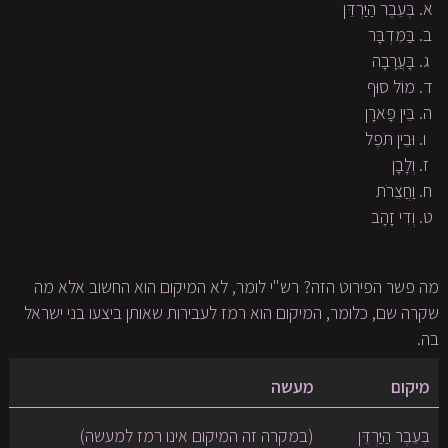
בְּעֵבֶר הַיַּרְדֵּן
בַּמִּדְבָּר
בָּעֲרָבָה
מוֹל סוּף
בֵּין פָּארָן
וּבֵין תֹּפֶל
וְלָבָן
וַחֲצֵרֹת
וְדִי זָהָב
מה פשר הפירוט הזה? רש"י לומר, לא המיקום הוא החשוב אלא מה
שקרה שם, כלומר, המיקום הוא רמז לעבירות שאותן ביצעו בני ישראל
בה.
מיקום
מעשה
בְּעֵבֶר הַיַּרְדֵּן
(במקרה זה המיקום אינו רמז למעשה)