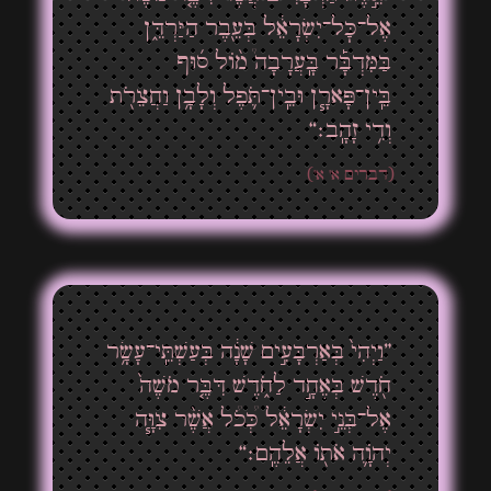
אֶל־כׇּל־יִשְׂרָאֵ֔ל בְּעֵ֖בֶר הַיַּרְדֵּ֑ן
בַּמִּדְבָּ֡ר בָּֽעֲרָבָה֩ מ֨וֹל ס֜וּף
בֵּֽין־פָּארָ֧ן וּבֵֽין־תֹּ֛פֶל וְלָבָ֥ן וַחֲצֵרֹ֖ת
וְדִ֥י זָהָֽב׃“
(דברים א' א')
”וַיְהִי֙ בְּאַרְבָּעִ֣ים שָׁנָ֔ה בְּעַשְׁתֵּֽי־עָשָׂ֥ר
חֹ֖דֶשׁ בְּאֶחָ֣ד לַחֹ֑דֶשׁ דִּבֶּ֤ר מֹשֶׁה֙
אֶל־בְּנֵ֣י יִשְׂרָאֵ֔ל כְּ֠כֹ֠ל אֲשֶׁ֨ר צִוָּ֧ה
יְהֹוָ֛ה אֹת֖וֹ אֲלֵהֶֽם׃“