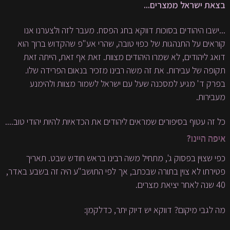
בצאת ישראל ממצרים...
...ישבו היהודים בסוכות דווקא בחג הפסח. מעבר לזה ולצערנו אנו
קוראים על התנהגות של כפוי טובה, שהרי אע"פ שהקדוש ברוך הוא
דואג ליהודים, לא שמרו היהודים מצוות. זאת אף זאת, הייתה זאת
תקופה של עבירות. את זה משה רבינו מזכיר בנאום הפרידה שלו.
בפרק ד' מגיע למסכנה שעל עם ישראל לשמור מצוות ולהימנע
מעבירות.
כל זה עטוף בסיפורים שמראים ליהודים את הכדאיות להיות יהודי טוב....
איפה היינו?
כפי שצוין בפסוק ג', מתחיל משה רבינו בראש חודש שבט. תאריך
פטירתו לא צוין בתורה שבכתב, אך לפי התושב"ע היה זה בשבע באדר,
40 שנה לאחר יציאת מצרים.
מה לגבי מיקום? דווקא יש דיוק יתר, כדלקמן: