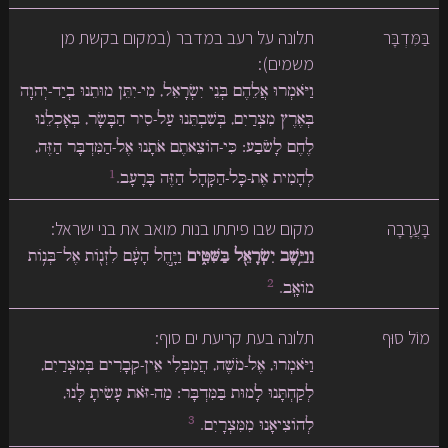
בַּמִּדְבָּר
תלונה על רעב במדבר (במקום בקשת מן
משמים):
וַיֹּאמְרוּ אֲלֵהֶם בְּנֵי יִשְׂרָאֵל, מִי-יִתֵּן מוּתֵנוּ בְיַד-יְהוָה
בְּאֶרֶץ מִצְרַיִם, בְּשִׁבְתֵּנוּ עַל-סִיר הַבָּשָׂר, בְּאָכְלֵנוּ
לֶחֶם לָשֹׂבַע: כִּי-הוֹצֵאתֶם אֹתָנוּ אֶל-הַמִּדְבָּר הַזֶּה,
1
לְהָמִית אֶת-כָּל-הַקָּהָל הַזֶּה בָּרָעָב.
בָּעֲרָבָה
מקום שבו פיתתו בנות מואב את בני ישראל:
וַוַיֵּ֥שֶׁב יִשְׂרָאֵ֖ל בַּשִּׁטִּ֑ים
וַיָּ֣חֶל הָעָ֔ם לִזְנ֖וֹת אֶל־בְּנ֥וֹת
2
מוֹאָֽב.
מוֹל סוּף
תלונה בעת קריעת ים סוף:
וַיֹּאמְרוּ, אֶל-מֹשֶׁה, הֲמִבְּלִי אֵין-קְבָרִים בְּמִצְרַיִם,
לְקַחְתָּנוּ לָמוּת בַּמִּדְבָּר: מַה-זֹּאת עָשִׂיתָ לָּנוּ,
3
לְהוֹצִיאָנוּ מִמִּצְרָיִם.