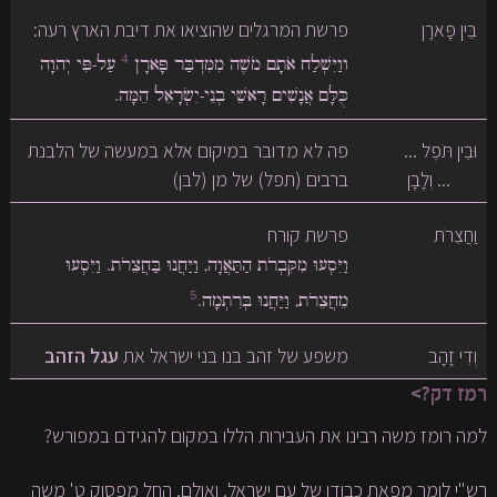
בֵּין פָּארָן
פרשת המרגלים שהוציאו את דיבת הארץ רעה:
4
ווַיִּשְׁלַח אֹתָם מֹשֶׁה מִמִּדְבַּר פָּארָן
עַל-פִּי יְהוָה
כֻּלָּם אֲנָשִׁים רָאשֵׁי בְנֵי-יִשְׂרָאֵל הֵמָּה.
וּבֵין תֹּפֶל ...
פה לא מדובר במיקום אלא במעשה של הלבנת
... וְלָבָן
ברבים (תפל) של מן (לבן)
וַחֲצֵרֹת
פרשת קורח
וַיִּסְעוּ מִקִּבְרֹת הַתַּאֲוָה, וַיַּחֲנוּ בַּחֲצֵרֹת. וַיִּסְעוּ
5
מֵחֲצֵרֹת, וַיַּחֲנוּ בְּרִתְמָה.
וְדִי זָהָב
משפע של זהב בנו בני ישראל את
עגל הזהב
רמז דק?>
למה רומז משה רבינו את העבירות הללו במקום להגידם במפורש?
רש"י לומר מפאת כבודו של עם ישראל. ואולם, החל מפסוק ט' משה