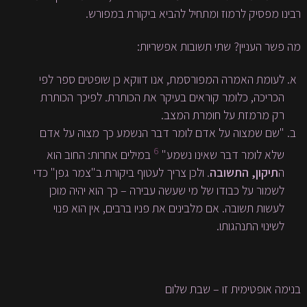
רבינו מפסיק לרמוז ומתחיל להביא ביקורת במפורש.
מה פשר העניין? שתי תשובות אפשריות:
לעומת האמרה המפורסמת, אנו דווקא כן שופטים ספר לפי
הכריכה, כלומר קוראים בעיקר את הכותרת. לפיכך הכותרת
רק מרמזת על חומרת המצב.
"שם שמצוה על אדם לומר דבר הנשמע כך מצוה על אדם
6
שלא לומר דבר שאינו נשמע"
במילים אחרות: החוב הוא
ה
תיקון, התשובה
. ולכן צריך לעטוף ביקורת ב"צמר גפן" כדי
לשמור על כבודו של מי שעשה עבירה – כך הוא יהיה מוכן
לעשות תשובה. אם מלבינים את פניו ברבים, אין הוא פנוי
לשינוי התנהגותו.
בנימה אופטימית זו – שבת שלום