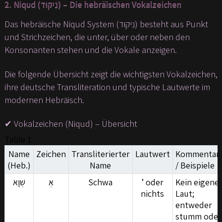
2. Niqud (נִיקּוּד) – Die hebräischen Vokalzeichen
Das hebräische Niqud System (נִיקּוּד) besteht aus Punkt
und Strichzeichen, die unter, über oder neben den
Konsonanten stehen und die Vokale anzeigen.
Die folgende Übersicht zeigt die wichtigsten Vokalzeichen,
ihre deutsche Transliteration und typische Lautwerte im
modernen Hebräisch.
✔ Vokalzeichen (Niqud) – Übersicht
Table 1
Name
Zeichen
Transliterierter
Lautwert
Kommentar
(Heb.)
Name
/ Beispiele
שְׁוָא
אְ
Schwa
’ oder
Kein eigene
nichts
Laut;
entweder
stumm oder