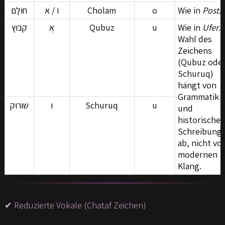
חוֹלָם
וֹ / אֹ
Cholam
o
Wie in
Post
.
קִבּוּץ
אֻ
Qubuz
u
Wie in
Ufer
.
Wahl des
Zeichens
(Qubuz ode
Schuruq)
hängt von
Grammatik
שׁוּרוּק
וּ
Schuruq
u
und
historischer
Schreibung
ab, nicht v
modernen
Klang.
✔ Reduzierte Vokale (Chataf Zeichen)