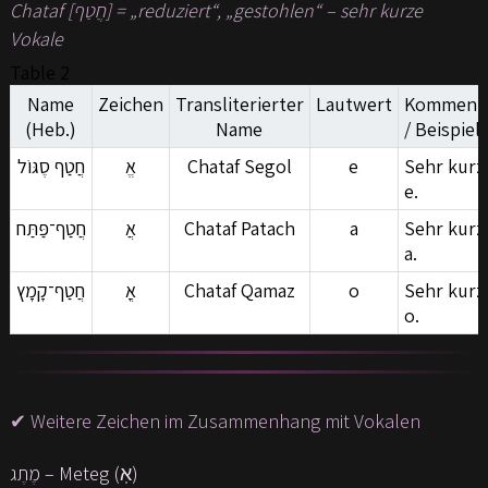
Chataf [חֲטַף] = „reduziert“, „gestohlen“ – sehr kurze
Vokale
Table 2
Name
Zeichen
Transliterierter
Lautwert
Komment
(Heb.)
Name
/ Beispiel
חֲטַף סֶגּוֹל
אֱ
Chataf Segol
e
Sehr kurz
e.
חֲטַף־פַּתַּח
אֲ
Chataf Patach
a
Sehr kurz
a.
חֲטַף־קָמָץ
אֳ
Chataf Qamaz
o
Sehr kurz
o.
✔ Weitere Zeichen im Zusammenhang mit Vokalen
מֶתֶג – Meteg (אֽ)