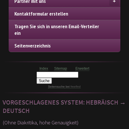
Partner mit uns
Kontaktformular erstellen
Tragen Sie sich in unseren Email-Verteiler
ein
Seitenverzeichnis
Index
Sitemap
Erweitert
Seitensuche
bei
freefind
VORGESCHLAGENES SYSTEM: HEBRÄISCH →
DEUTSCH
(Ohne Diakritika, hohe Genauigkeit)