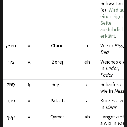
Schwa Laut
(ə).
Wird auf
einer eigen
Seite
ausführlich
erklärt
.
חִירִיק
אִ
Chiriq
i
Wie in
Biss
,
Bild
.
צֵירֵי
אֵ
Zerej
eh
Weiches e w
in
Leder
,
Feder
.
סֶגּוֹל
אֶ
Segol
e
Scharfes e
wie in
Messe
פַּתָּח
אַ
Patach
a
Kurzes a wie
in
Mann
.
קָמָץ
אָ
Qamaz
ah
Langes/soft
a wie in
Vate