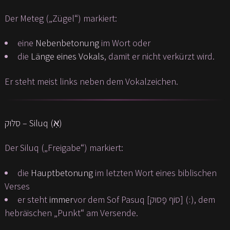
Der Meteg („Zügel“) markiert:
eine
Nebenbetonung
im Wort oder
die
Länge eines Vokals
, damit er nicht verkürzt wird.
Er steht meist links neben dem Vokalzeichen.
סִלּוּק – Siluq (אֽ)
Der Siluq („Freigabe“) markiert:
die
Hauptbetonung
im letzten Wort eines biblischen
Verses
er steht
immer
vor dem Sof Pasuq [סוֹף פָּסוּק] (׃), dem
hebräischen „Punkt“ am Versende.