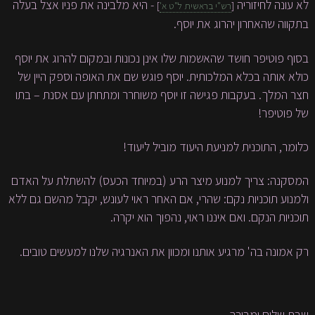
לא עונה לחיזוריה
- היא מלבינה את פניו אצל בעלה
[
רש"י בראשית ל"ט א'
]
בתקווה שהאחרון יהרוג את יוסף.
בסוף פוטיפר חושד שהאשמות שלו אינן נכונות ובמקום להרוג את יוסף
כולא אותה בכלא המלכותית. יוסף פוגש שם את האופה וספק היין של
חצר המלך. בעקבות פגישה זו יוסף משוחרר ומתחתן עם אסנת – בתו
של פוטיפר!
כלומר, התוכנית למניעת היעוד מוביל ליעוד!
המסקנה: צריך למנוע מיצר הרע (במיוחד הכעס) להשתלת על האדם
ולמנוע תוכניות נקם: שהרי, אם האחר ראוי לעונש, יקבל מהשם גם ללא
תוכניות הנקם. ואם איננו ראוי, נהפוך הוא יקרה.
רק אמונה בה' מרגיע אותנו ומכוון את האנרגיה שלנו למעשים טובים.
שבת שלום ומבורך