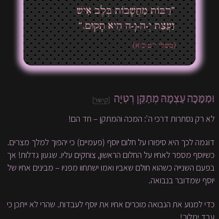
”רַבּוֹת מַחֲשָׁבוֹת בְּלֶב אִישׁ
וַעֲצַת יְ-ה-וָ-ה הִיא תָקוּם.“
(משלי י”ט כ”א)
וּמִמַּכָּה עַצְמָהּ מְתַקֵּן רְטִיָּה
[
קישור
]
לא רק נסתרות דרכי ה': המכה והמתקן – חד הם!
דוגמה לכך היא סיפורו על חלום יוסף (פעמיים) כי יהפוך למלך מצרים.
כשיוסף מספר לאחיו על החלום הראשון, צוחקים עליו. שגעון גדלות! אך
בפעם השנייה כשהוא חולם שאביו ואמו ישתחוו מפניו – מבינים אחיו של
יוסף שמדובר בנבואה.
כדי למנוע את הנבואה מוכרים אחיו את יוסף לעבדות. שהרי לא ייתכן כי
עבד ימלוך!