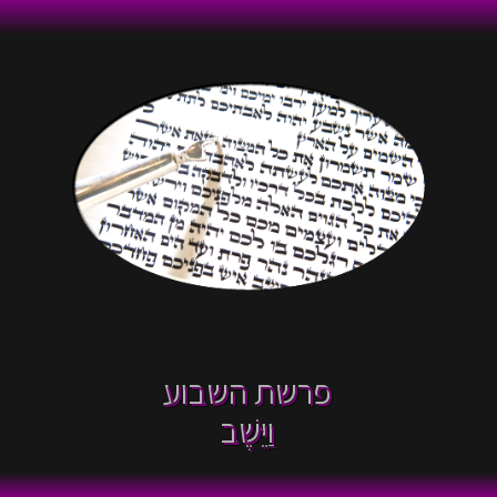
פרשת השבוע
וַיֵּשֶׁב